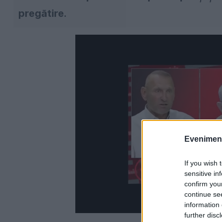
pregătire.
Evenimentu
If you wish 
sensitive in
confirm you
continue se
information 
further disc