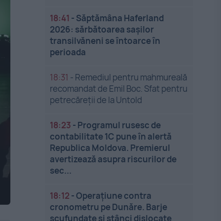
18:41
-
Săptămâna Haferland
2026: sărbătoarea sașilor
transilvăneni se întoarce în
perioada
18:31
-
Remediul pentru mahmureală
recomandat de Emil Boc. Sfat pentru
petrecăreții de la Untold
18:23
-
Programul rusesc de
contabilitate 1C pune în alertă
Republica Moldova. Premierul
avertizează asupra riscurilor de
sec...
18:12
-
Operațiune contra
cronometru pe Dunăre. Barje
scufundate și stânci dislocate