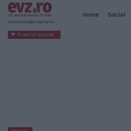
Știri
Home
Social
naționale
coordonare@evzgroup.ro
și
▼ Proiecte speciale
internaționale
|
România
-
Evenimentul
Zilei