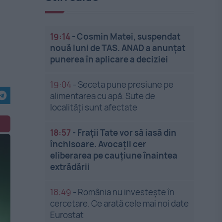
19:14
-
Cosmin Matei, suspendat
nouă luni de TAS. ANAD a anunțat
punerea în aplicare a deciziei
19:04
-
Seceta pune presiune pe
alimentarea cu apă. Sute de
localități sunt afectate
18:57
-
Frații Tate vor să iasă din
închisoare. Avocații cer
eliberarea pe cauțiune înaintea
extrădării
18:49
-
România nu investește în
cercetare. Ce arată cele mai noi date
Eurostat