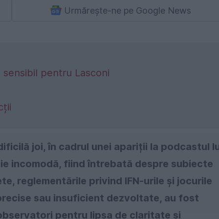
Urmărește-ne pe Google News
t sensibil pentru Lasconi
ții
icilă joi, în cadrul unei apariții la podcastul lu
ție incomodă, fiind întrebată despre subiecte
e, reglementările privind IFN-urile și jocurile
precise sau insuficient dezvoltate, au fost
observatori pentru lipsa de claritate și