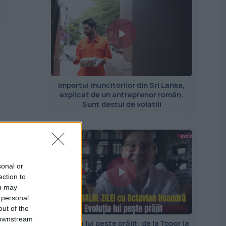
Importul muncitorilor din Sri Lanka,
explicat de un antreprenor român.
Sunt destul de volatili
sonal or
ection to
ou may
 personal
out of the
 downstream
Evoluția lui pește prăjit: de la Topor la