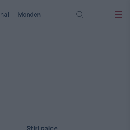
onal
Monden
Stiri calde