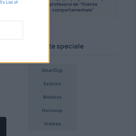
B’s List of
profesorul de ”finanțe
comportamentale”
Proiecte speciale
SmartDigi
Exclusiv
Moldova
Horoscop
Vremea