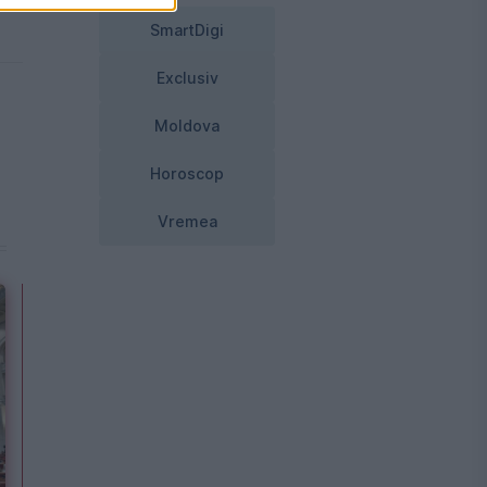
SmartDigi
Exclusiv
Moldova
Horoscop
Vremea