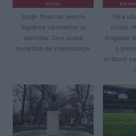
SOCIAL
EVENIM
Sprijin financiar pentru
Fiica uit
îngrijirea vârstnicilor la
Groza. N
domiciliu. Cine poate
dragoste di
beneficia de indemnizație
o prima
strălucit p
c