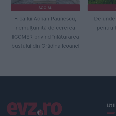
SOCIAL
Fiica lui Adrian Păunescu,
De unde 
nemulțumită de cererea
pentru f
IICCMER privind înlăturarea
bustului din Grădina Icoanei
Linkuri utile
Uti