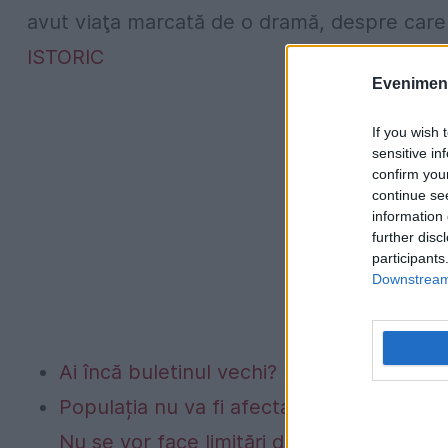
avut viaţa marcată de o dramă, despre care C
ISTORIC
Evenimentu
If you wish 
sensitive in
confirm you
continue se
information 
further disc
participants
Downstream 
Ai încă buletinul vechi? Data după care nu
Populația nu va fi afectată de eventualel
Nu se vor face limitări de consum către 