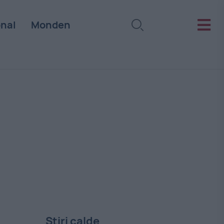
onal
Monden
Stiri calde