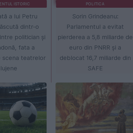
ENTUL ISTORIC
POLITICA
ată a lui Petru
Sorin Grindeanu:
ăscută dintr-o
Parlamentul a evitat
ntre politician și
pierderea a 5,8 miliarde de
donă, fata a
euro din PNRR și a
e scena teatrelor
deblocat 16,7 miliarde din
lujene
SAFE