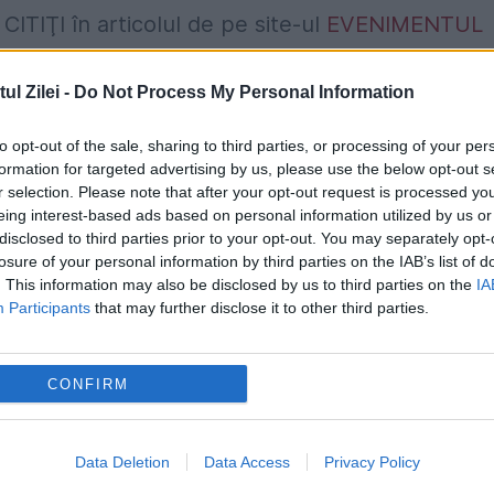
ITIŢI în articolul de pe site-ul
EVENIMENTUL
l Zilei -
Do Not Process My Personal Information
to opt-out of the sale, sharing to third parties, or processing of your per
formation for targeted advertising by us, please use the below opt-out s
r selection. Please note that after your opt-out request is processed y
eing interest-based ads based on personal information utilized by us or
disclosed to third parties prior to your opt-out. You may separately opt-
losure of your personal information by third parties on the IAB’s list of
. This information may also be disclosed by us to third parties on the
IA
Participants
that may further disclose it to other third parties.
CONFIRM
 îl vei mai putea folosi, chiar dacă este valabil
e limitări de consum de energie. Cristian Bușoi:
Data Deletion
Data Access
Privacy Policy
consumatorii casnici