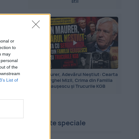
stil
sonal or
ection to
ou may
 personal
out of the
Jean Maurer, Adevărul Neștiut: Cearta
 downstream
cu Serghei Mizil, Crima din Familia
B’s List of
Ceaușescu și Trucurile KGB
Proiecte speciale