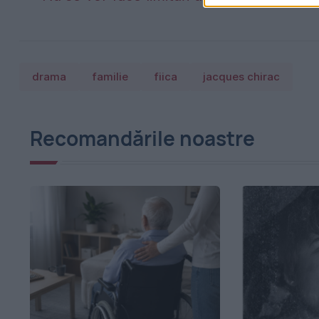
drama
familie
fiica
jacques chirac
Recomandările noastre