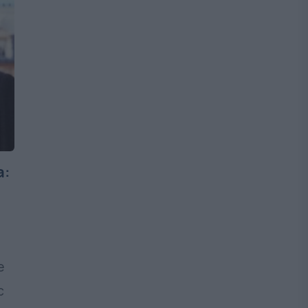
a:
e
c