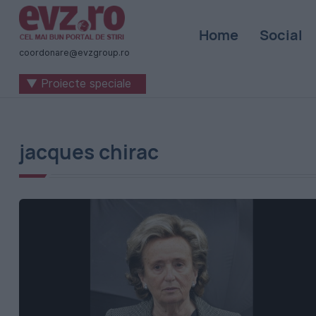
Știri
Home
Social
naționale
coordonare@evzgroup.ro
și
▼ Proiecte speciale
internaționale
|
România
jacques chirac
-
Evenimentul
Zilei