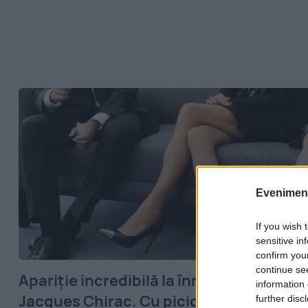
Evenimentu
If you wish 
sensitive in
confirm you
continue se
Apariţie incredibilă la înmormântarea lu
information 
Jacques Chirac. Cu picioarele lungi şi
further disc