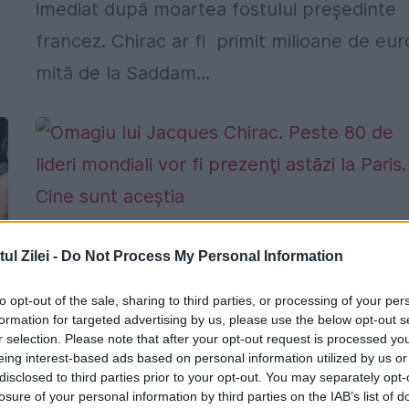
imediat după moartea fostului preşedinte
francez. Chirac ar fi primit milioane de eur
mită de la Saddam...
Omagiu lui Jacques Chirac. Peste 80 d
l Zilei -
Do Not Process My Personal Information
lideri mondiali vor fi prezenţi astăzi la
Paris. Cine sunt aceştia
to opt-out of the sale, sharing to third parties, or processing of your per
formation for targeted advertising by us, please use the below opt-out s
30 SEPTEMBRIE 2019
r selection. Please note that after your opt-out request is processed y
eing interest-based ads based on personal information utilized by us or
Palatul Elysée a anunţat că aproximativ 80
i
disclosed to third parties prior to your opt-out. You may separately opt-
de personalităţi străine vor fi prezente la
losure of your personal information by third parties on the IAB’s list of