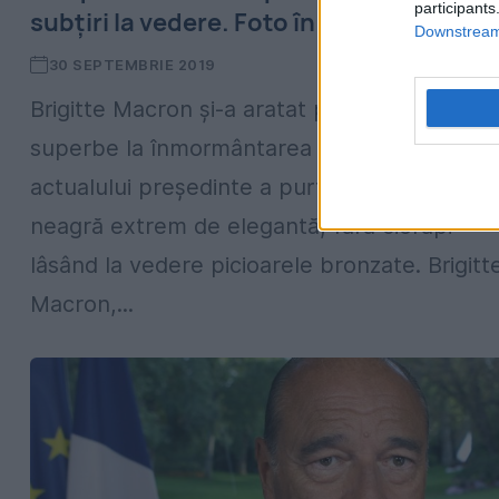
participants
subțiri la vedere. Foto în articol
Downstream 
30 SEPTEMBRIE 2019
Brigitte Macron şi-a aratat picioarele
superbe la înmormântarea lui Jacques. Soți
actualului președinte a purtat o ţinută
neagră extrem de elegantă, fără ciorapi
lâsând la vedere picioarele bronzate. Brigitt
Macron,...