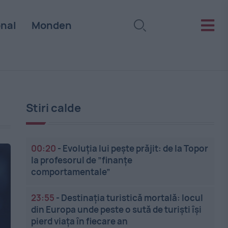
onal
Monden
Stiri calde
00:20
-
Evoluția lui pește prăjit: de la Topor
la profesorul de ”finanțe
comportamentale”
23:55
-
Destinația turistică mortală: locul
din Europa unde peste o sută de turiști își
pierd viața în fiecare an