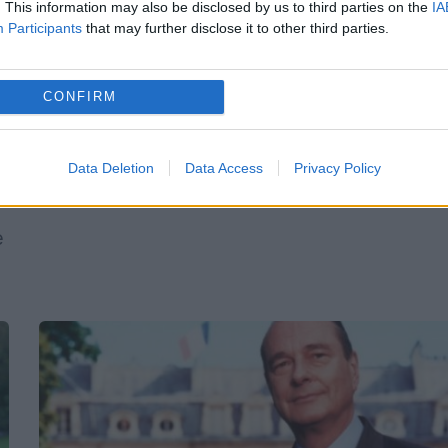
. This information may also be disclosed by us to third parties on the
IA
Paris inclusiv fostul preşedinte american Bil
Participants
that may further disclose it to other third parties.
Clinton. Lista personalităţilor străine
prezente luni pentru a aduce tribut...
CONFIRM
a
Data Deletion
Data Access
Privacy Policy
e