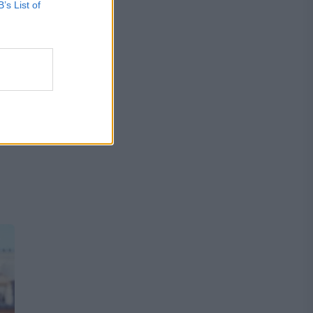
B’s List of
l