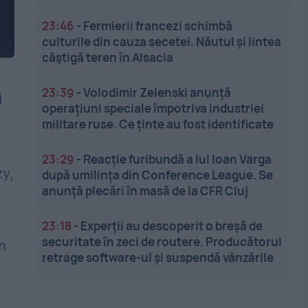
23:46
-
Fermierii francezi schimbă
culturile din cauza secetei. Năutul și lintea
câștigă teren în Alsacia
23:39
-
Volodimir Zelenski anunță
i
operațiuni speciale împotriva industriei
militare ruse. Ce ținte au fost identificate
23:29
-
Reacție furibundă a lui Ioan Varga
zy,
după umilința din Conference League. Se
anunță plecări în masă de la CFR Cluj
23:18
-
Experții au descoperit o breșă de
securitate în zeci de routere. Producătorul
n
retrage software-ul și suspendă vânzările