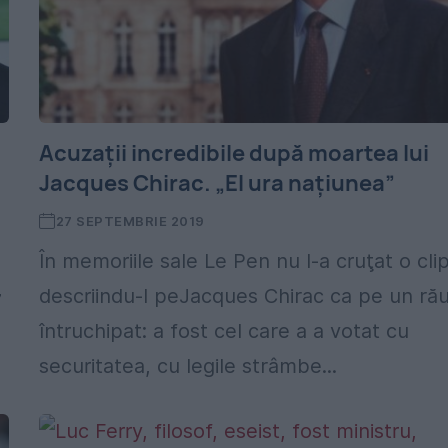
Acuzații incredibile după moartea lui
Jacques Chirac. „El ura națiunea”
27 SEPTEMBRIE 2019
În memoriile sale Le Pen nu l-a cruţat o cli
descriindu-l peJacques Chirac ca pe un ră
7
întruchipat: a fost cel care a a votat cu
securitatea, cu legile strâmbe...