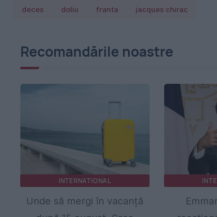
deces
doliu
franta
jacques chirac
Recomandările noastre
INTERNATIONAL
INT
Unde să mergi în vacanță
Emman