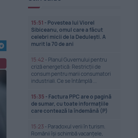
15:51
-
Povestea lui Viorel
Sibiceanu, omul care a făcut
celebri micii de la Dedulești. A
murit la 70 de ani
15:42
-
Planul Guvernului pentru
criză energetică: Restricții de
consum pentru marii consumatori
industriali. Ce se întâmplă ...
15:35
-
Factura PPC are o pagină
de sumar, cu toate informațiile
care contează la îndemână (P)
15:23
-
Paradoxul verii în turism.
Românii își schimbă vacanțele,