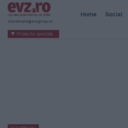
Știri
Home
Social
naționale
coordonare@evzgroup.ro
și
▼ Proiecte speciale
internaționale
|
România
-
Evenimentul
Zilei