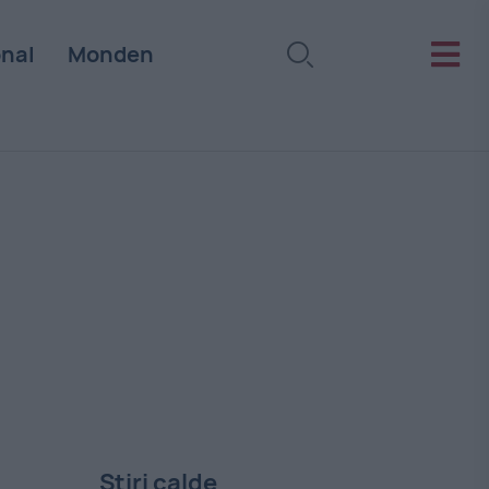
onal
Monden
Stiri calde