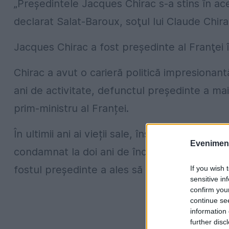
„Preşedintele Jacques Chirac s-a stins în ace
declarat Salat-Baroux, soţul lui Claude Chirac,
Jacques Chirac a fost preşedinte al Franţei î
Chirac a avut o carieră politică impresionant
ani de activitate, defunctul președinte a mai 
prim-ministru al Franței.
În ultimii ani ai vieții sale, însă, Chirac s-a 
Evenimentu
condamnat la doi ani de închisoare cu suspen
fostul președinte a ales să nu conteste deciz
If you wish 
sensitive in
confirm you
continue se
information 
further disc