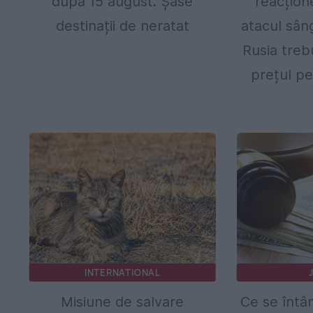
după 15 august. Șase
reacțion
destinații de neratat
atacul sân
Rusia treb
prețul pe
INTERNATIONAL
Misiune de salvare
Ce se întâ