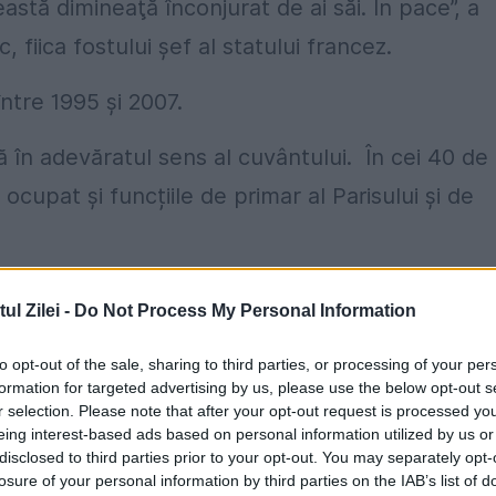
astă dimineaţă înconjurat de ai săi. În pace”, a
 fiica fostului şef al statului francez.
ntre 1995 şi 2007.
ă în adevăratul sens al cuvântului. În cei 40 de
ocupat și funcțiile de primar al Parisului și de
confruntat cu acuzații grave de corupție, fiind
l Zilei -
Do Not Process My Personal Information
dare. În urma acestei hotărâri judecătorești,
ia în instanță.
to opt-out of the sale, sharing to third parties, or processing of your per
formation for targeted advertising by us, please use the below opt-out s
r selection. Please note that after your opt-out request is processed y
eing interest-based ads based on personal information utilized by us or
disclosed to third parties prior to your opt-out. You may separately opt-
losure of your personal information by third parties on the IAB’s list of