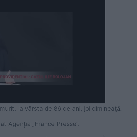
rit, la vârsta de 86 de ani, joi dimineaţă.
at Agenția „France Presse”.