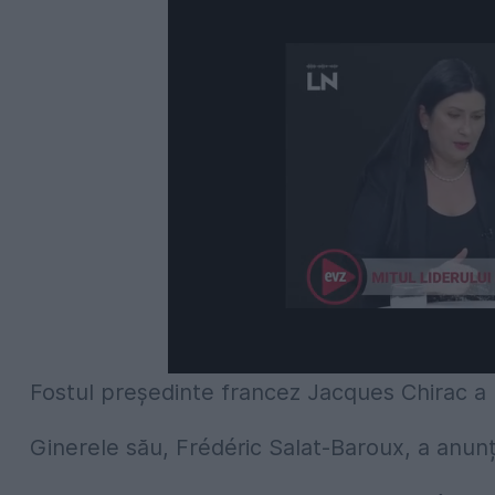
Fostul preşedinte francez Jacques Chirac a mu
Ginerele său, Frédéric Salat-Baroux, a anunț