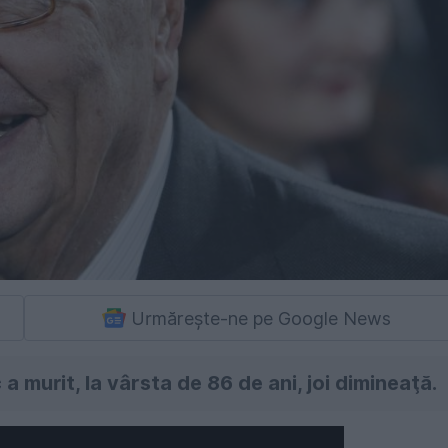
Urmărește-ne pe Google News
 murit, la vârsta de 86 de ani, joi dimineaţă.