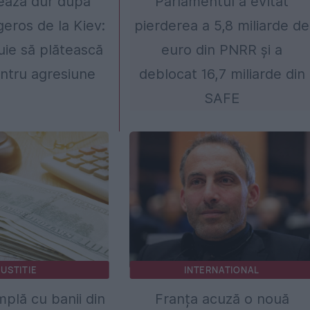
ează dur după
Parlamentul a evitat
geros de la Kiev:
pierderea a 5,8 miliarde de
uie să plătească
euro din PNRR și a
ntru agresiune
deblocat 16,7 miliarde din
SAFE
JUSTITIE
INTERNATIONAL
mplă cu banii din
Franța acuză o nouă