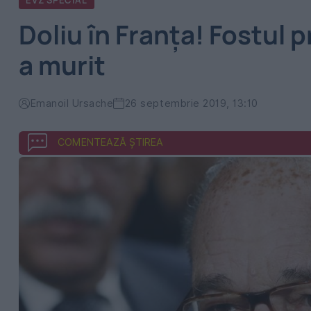
EVZ SPECIAL
Doliu în Franța! Fostul
a murit
Emanoil Ursache
26 septembrie 2019, 13:10
COMENTEAZĂ ȘTIREA