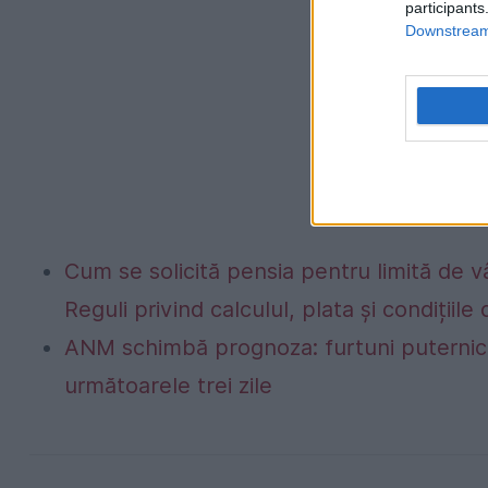
participants
Downstream 
Cum se solicită pensia pentru limită de vâ
Reguli privind calculul, plata și condițiil
ANM schimbă prognoza: furtuni puternice
următoarele trei zile