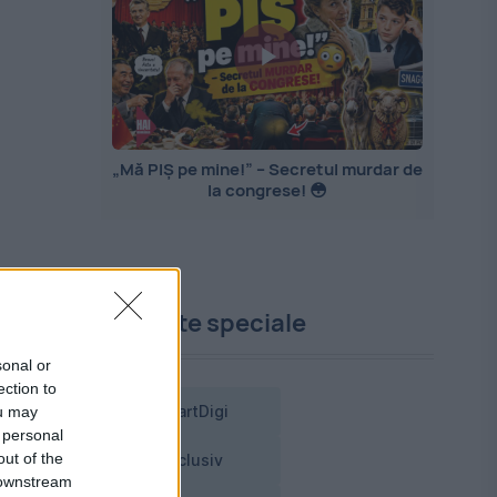
„Mă PIȘ pe mine!” – Secretul murdar de
la congrese! 😳
Proiecte speciale
sonal or
ection to
ou may
SmartDigi
 personal
out of the
Exclusiv
 downstream