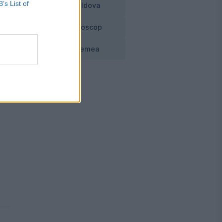
B’s List of
Moldova
Horoscop
Vremea