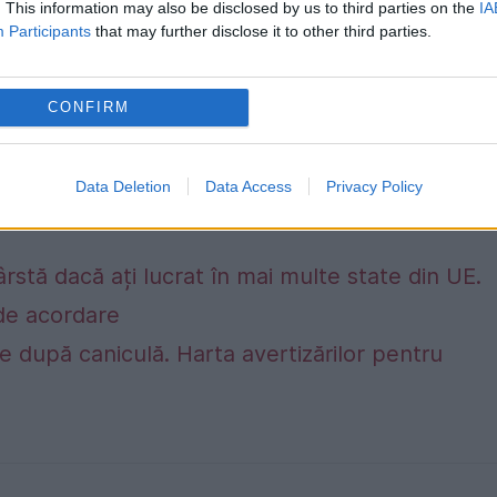
. This information may also be disclosed by us to third parties on the
IA
Participants
that may further disclose it to other third parties.
CONFIRM
Data Deletion
Data Access
Privacy Policy
rstă dacă ați lucrat în mai multe state din UE.
e de acordare
 după caniculă. Harta avertizărilor pentru