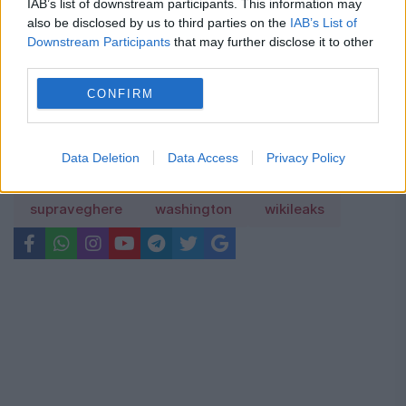
IAB’s list of downstream participants. This information may
also be disclosed by us to third parties on the
IAB’s List of
Downstream Participants
that may further disclose it to other
third parties.
CONFIRM
dezvaluiri
edward snowden
jacques chirac
julian assange
marea britanie
Data Deletion
Data Access
Privacy Policy
NICOLAS SARKOZY
nsa
onu
SUA
supraveghere
washington
wikileaks