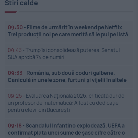
Stiri calde
09:50
-
Filme de urmărit în weekend pe Netflix.
Trei producții noi pe care merită să le pui pe listă
09:43
-
Trump își consolidează puterea. Senatul
SUA aprobă 74 de numiri
09:33
-
România, sub două coduri galbene.
Caniculă în unele zone, furtuni și vijelii în altele
09:25
-
Evaluarea Națională 2026, criticată dur de
un profesor de matematică: A fost cu dedicație
pentru elevii din București
09:18
-
Scandalul Infantino explodează. UEFA a
confirmat plata unei sume de șase cifre către o