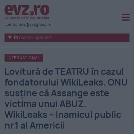
Știri
naționale
coordonare@evzgroup.ro
și
▼ Proiecte speciale
internaționale
|
INTERNATIONAL
România
Lovitură de TEATRU în cazul
-
fondatorului WikiLeaks. ONU
Evenimentul
susține că Assange este
Zilei
victima unui ABUZ.
WikiLeaks – Inamicul public
nr.1 al Americii