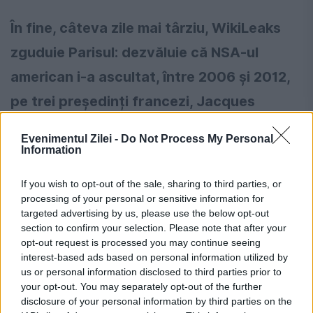
În fine, câteva zile mai târziu, WikiLeaks
zguduie Parisul: dezvăluie că NSA-ul
american i-a ascultat, între 2006 și 2012,
pe trei președinți francezi, Jacques
Chirac, Nicolas Sarkozy și François
Evenimentul Zilei -
Do Not Process My Personal
Hollande.
Information
If you wish to opt-out of the sale, sharing to third parties, or
România, în pericol de blackout? Expert
processing of your personal or sensitive information for
în energie: „Trebuie să accelerăm cât se
targeted advertising by us, please use the below opt-out
section to confirm your selection. Please note that after your
poate de repede acele investiții”
opt-out request is processed you may continue seeing
interest-based ads based on personal information utilized by
Cum verifici dacă ai datorii la Primărie?
us or personal information disclosed to third parties prior to
Metoda prin care afli online dacă ai
your opt-out. You may separately opt-out of the further
disclosure of your personal information by third parties on the
restanțe la taxe și impozite