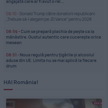
angajată care ar fi avut o rel...
09:10
-
Donald Trump către donatorii republicani:
„Trebuie să-l alegem pe JD Vance” pentru 2028
08:59
-
Cum se prepară plachia de pește ca la
mânăstire. Gustul autentic care cucerește orice
mesean
08:51
-
Noua regulă pentru țigările și alcoolul
aduse din UE. Limita nu se mai aplică la fiecare
drum
HAI România!