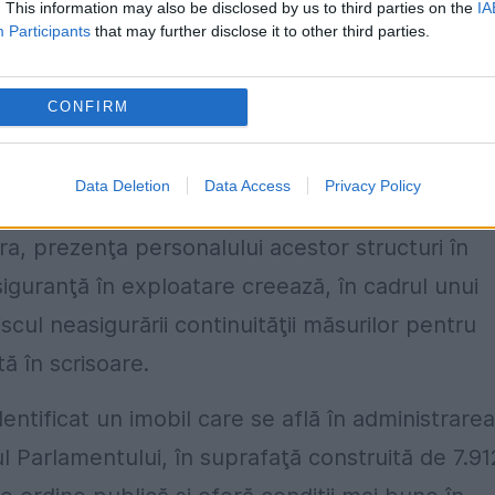
. This information may also be disclosed by us to third parties on the
IA
nterne preşedintelui Camerei.
Participants
that may further disclose it to other third parties.
iințat în 2014, îşi desfăşoară activitatea în ma
CONFIRM
ror amplasare diferită nu permite exercitarea
 Tudorache.
Data Deletion
Data Access
Privacy Policy
IGSU şi Inspectoratul General de Aviaţie şi
ra, prezenţa personalului acestor structuri în
ă siguranţă în exploatare creează, în cadrul unui
scul neasigurării continuităţii măsurilor pentru
ată în scrisoare.
tificat un imobil care se află în administrarea
l Parlamentului, în suprafaţă construită de 7.91