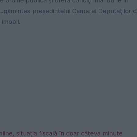
de ordine publică şi oferă condiţii mai bune în
 rugămintea preşedintelui Camerei Deputaţilor 
 imobil.
nline, situația fiscală în doar câteva minute