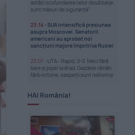
astăzi scufundarea celor două barje,
sunt măsuri de siguranţă”
23:14
-
SUA intensifică presiunea
asupra Moscovei. Senatorii
americani au aprobat noi
sancțiuni majore împotriva Rusiei
23:07
-
UTA - Rapid, 0-0. Meci fără
sare și piper la Arad. Gazdele rămân
fără victorie, oaspeții sunt neînvinși
HAI România!