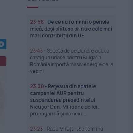
23:58
-
De ce au românii o pensie
mică, deși plătesc printre cele mai
mari contribuții din UE
23:43
-
Seceta de pe Dunăre aduce
câștiguri uriașe pentru Bulgaria.
România importă masiv energie de la
vecini
23:30
-
Rețeaua din spatele
campaniei AUR pentru
suspendarea președintelui
Nicușor Dan. Milioane de lei,
propagandă și conexi...
23:23
-
Radu Miruță: „Se termină