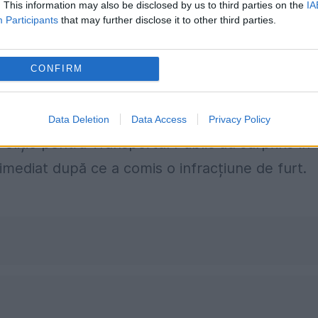
. This information may also be disclosed by us to third parties on the
IA
 sustras telefonul mobil lăsat nesupravegheat p
Participants
that may further disclose it to other third parties.
 Prejudiciul a fost recuperat și returnat
 suspectul Dragoș Iluță, s-a dispus măsura
CONFIRM
ebruarie 2025, polițiștii de la Direcția Generală 
Data Deletion
Data Access
Privacy Policy
Poliție pentru Transportul Public au surprins în
 imediat după ce a comis o infracțiune de furt.