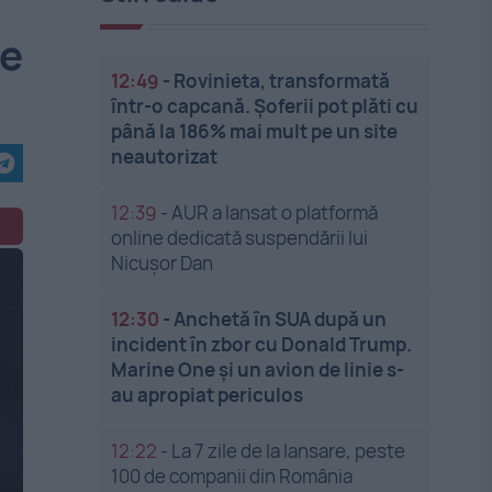
ce
12:49
-
Rovinieta, transformată
într-o capcană. Șoferii pot plăti cu
până la 186% mai mult pe un site
neautorizat
12:39
-
AUR a lansat o platformă
online dedicată suspendării lui
Nicușor Dan
12:30
-
Anchetă în SUA după un
incident în zbor cu Donald Trump.
Marine One și un avion de linie s-
au apropiat periculos
12:22
-
La 7 zile de la lansare, peste
100 de companii din România