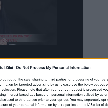
Chef”, reținut după ce a furat un
l Zilei -
Do Not Process My Personal Information
to opt-out of the sale, sharing to third parties, or processing of your per
formation for targeted advertising by us, please use the below opt-out s
 sale penale, a pătruns în restaurantul ZET di
r selection. Please note that after your opt-out request is processed y
icieze de o ofertă de meniu pentru un
eing interest-based ads based on personal information utilized by us or
disclosed to third parties prior to your opt-out. You may separately opt-
t al localului să se îndepărteze de zona de
losure of your personal information by third parties on the IAB’s list of