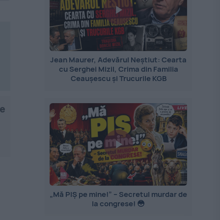
Jean Maurer, Adevărul Neștiut: Cearta
cu Serghei Mizil, Crima din Familia
Ceaușescu și Trucurile KGB
ce
„Mă PIȘ pe mine!” – Secretul murdar de
la congrese! 😳