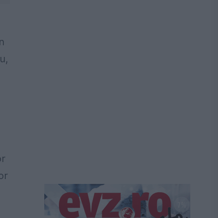
n
u,
,
or
or