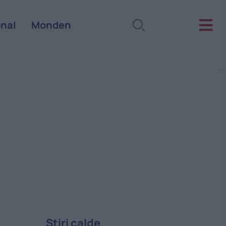
onal
Monden
Stiri calde