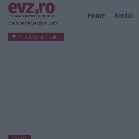
Știri
Home
Social
naționale
coordonare@evzgroup.ro
și
▼ Proiecte speciale
internaționale
|
România
-
Evenimentul
Zilei