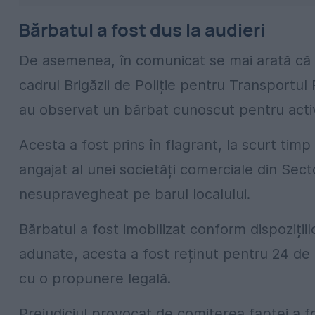
Bărbatul a fost dus la audieri
De asemenea, în comunicat se mai arată că la d
cadrul Brigăzii de Poliție pentru Transportul P
au observat un bărbat cunoscut pentru activi
Acesta a fost prins în flagrant, la scurt tim
angajat al unei societăți comerciale din Sector
nesupravegheat pe barul localului.
Bărbatul a fost imobilizat conform dispozițiil
adunate, acesta a fost reținut pentru 24 de or
cu o propunere legală.
Prejudiciul provocat de comiterea faptei a fo