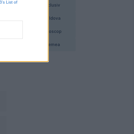
B’s List of
e
Exclusiv
Moldova
Horoscop
Vremea
de