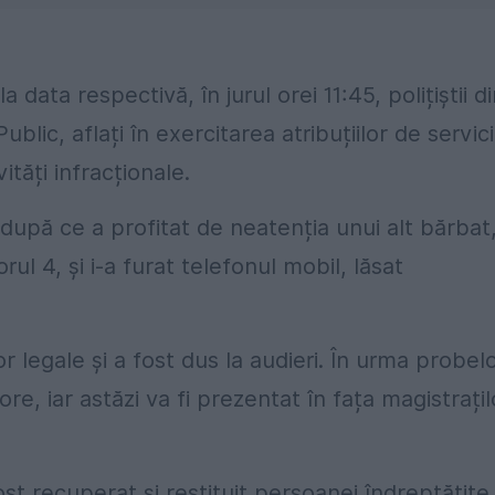
ata respectivă, în jurul orei 11:45, polițiștii di
ublic, aflați în exercitarea atribuțiilor de servici
tăți infracționale.
p după ce a profitat de neatenția unui alt bărbat
ul 4, și i-a furat telefonul mobil, lăsat
or legale și a fost dus la audieri. În urma probel
e, iar astăzi va fi prezentat în fața magistrațil
st recuperat și restituit persoanei îndreptățite.