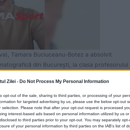
ova), Tamara Buciuceanu-Botez a absolvit
ematografică din București, la clasa profesorului
studiile de actorie în 1948 la Institutul de Teat
l Zilei -
Do Not Process My Personal Information
to opt-out of the sale, sharing to third parties, or processing of your per
ne plină de viață pentru fiecare generație de
formation for targeted advertising by us, please use the below opt-out s
r selection. Please note that after your opt-out request is processed y
mecați a căror apariție nu poate trece neobservat
eing interest-based ads based on personal information utilized by us or
 România sau de marele și micul ecran, arată
disclosed to third parties prior to your opt-out. You may separately opt-
losure of your personal information by third parties on the IAB’s list of