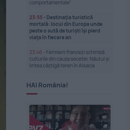
comportamentale”
23:55
-
Destinația turistică
mortală: locul din Europa unde
peste o sută de turiști își pierd
viața în fiecare an
23:46
-
Fermierii francezi schimbă
culturile din cauza secetei. Năutul și
lintea câștigă teren în Alsacia
HAI România!