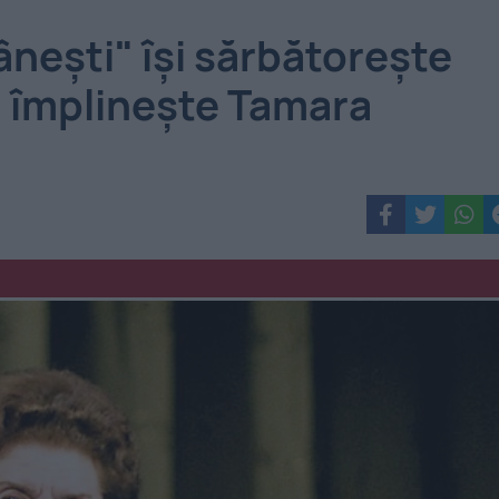
ești" își sărbătorește
ni împlinește Tamara