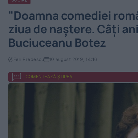
SOCIAL
"Doamna comediei român
ziua de naștere. Câți a
Buciuceanu Botez
Feri Predescu
10 august 2019, 14:16
COMENTEAZĂ ȘTIREA