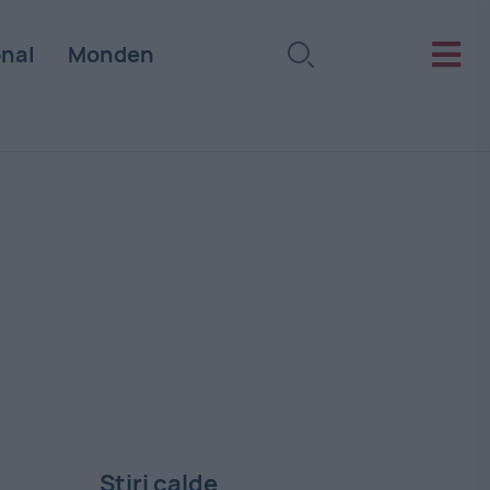
onal
Monden
Stiri calde