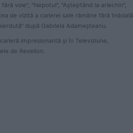
fără voie", "Nepotul", "Așteptând la arlechin",
a de vizită a carierei sale rămâne fără îndoială
 pierdută" după Gabriela Adameșteanu.
rieră impresionantă și în Televiziune,
ele de Revelion.