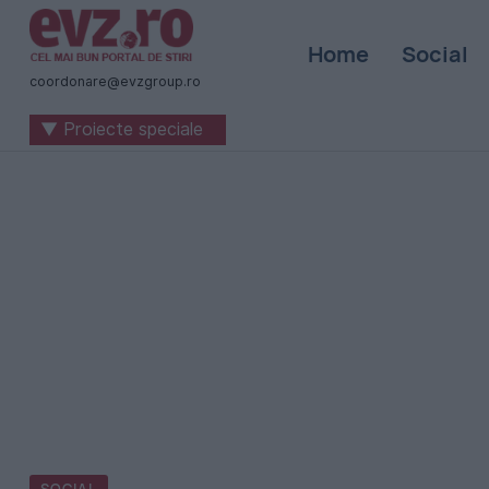
Știri
Home
Social
naționale
coordonare@evzgroup.ro
și
▼ Proiecte speciale
internaționale
|
România
-
Evenimentul
Zilei