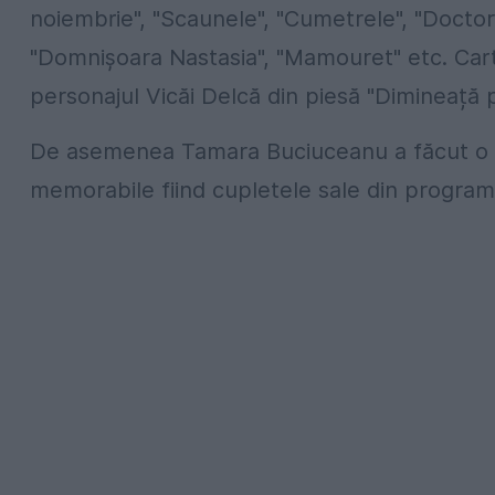
noiembrie", "Scaunele", "Cumetrele", "Doctor 
"Domnișoara Nastasia", "Mamouret" etc. Carte
personajul Vicăi Delcă din piesă "Dimineață
De asemenea Tamara Buciuceanu a făcut o ca
memorabile fiind cupletele sale din program