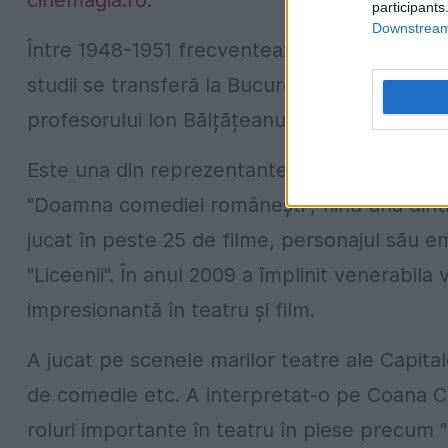
cinemagia.ro.
participants
Downstream 
Între 1948-1951 frecventează Institutul de Tea
studii se transferă la București, la Institutu
profesorului Ion Bălțățeanu (asistentă Sora
Este una din reprezentantele generației de 
"Doamna comediei românești", fiind una dintr
jucat în peste 25 de filme, personajul său em
"Liceenii". În anul 2009 a împlinit venerabila
impresionantă în teatru și film.
A jucat pe scenele marilor teatre ale Capital
de comedie etc. A interpretat-o pe Coana Chi
roluri importante în teatru în piese precum "