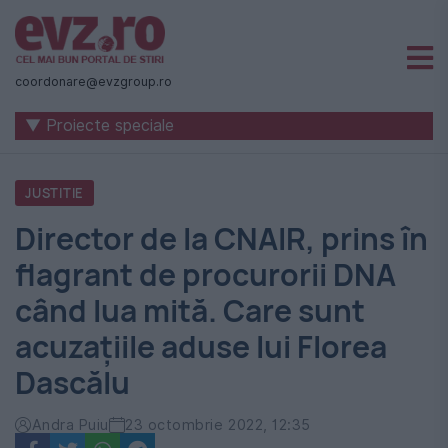
Știri
naționale
coordonare@evzgroup.ro
și
▼ Proiecte speciale
internaționale
|
JUSTITIE
România
Director de la CNAIR, prins în
-
flagrant de procurorii DNA
Evenimentul
când lua mită. Care sunt
Zilei
acuzațiile aduse lui Florea
Dascălu
Andra Puiu
23 octombrie 2022, 12:35