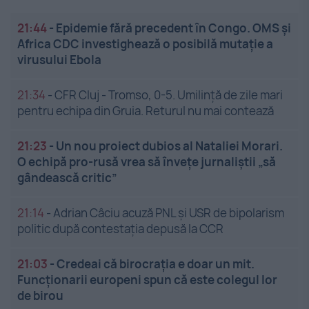
21:44
-
Epidemie fără precedent în Congo. OMS și
Africa CDC investighează o posibilă mutație a
virusului Ebola
21:34
-
CFR Cluj - Tromso, 0-5. Umilință de zile mari
pentru echipa din Gruia. Returul nu mai contează
21:23
-
Un nou proiect dubios al Nataliei Morari.
O echipă pro-rusă vrea să înveţe jurnaliştii „să
gândească critic”
21:14
-
Adrian Câciu acuză PNL și USR de bipolarism
politic după contestația depusă la CCR
21:03
-
Credeai că birocrația e doar un mit.
Funcționarii europeni spun că este colegul lor
de birou