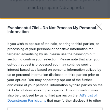
temuta grupare Ndrangheta
Evenimentul Zilei -
Do Not Process My Personal
Information
If you wish to opt-out of the sale, sharing to third parties, or
processing of your personal or sensitive information for
targeted advertising by us, please use the below opt-out
section to confirm your selection. Please note that after your
opt-out request is processed you may continue seeing
ECONOMIE
interest-based ads based on personal information utilized by
us or personal information disclosed to third parties prior to
Rovinieta, transformată într-o capcană.
your opt-out. You may separately opt-out of the further
disclosure of your personal information by third parties on the
Șoferii pot plăti cu până la 186% mai mult pe
IAB’s list of downstream participants. This information may
also be disclosed by us to third parties on the
IAB’s List of
un site neautorizat
Downstream Participants
that may further disclose it to other
third parties.