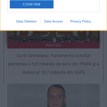
CONFIRM
Data Deletion
Data Access
Privacy Policy
POLITICA
Sorin Grindeanu: Parlamentul a evitat
pierderea a 5,8 miliarde de euro din PNRR și a
deblocat 16,7 miliarde din SAFE