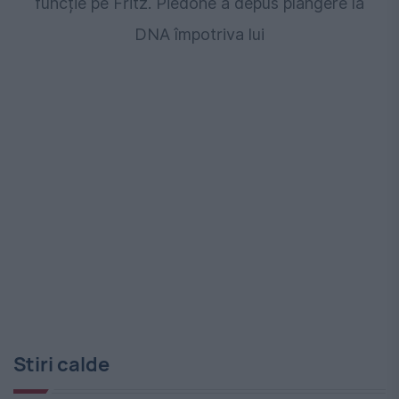
funcție pe Fritz. Piedone a depus plângere la
DNA împotriva lui
Stiri calde