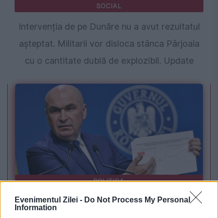
SOCIAL
Intervenția de pe Dunăre nu a avut rezultatul
așteptat. Militarii vor disloca stânca Pârjoaia
cu o cantitate dublă de explozibil. Update
POLITICA
Evenimentul Zilei -
Do Not Process My Personal
Bolojan: Agențiile de rating vor analiza trei
Information