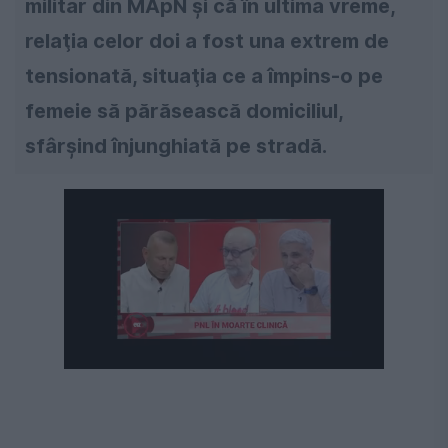
militar din MApN şi că în ultima vreme,
relaţia celor doi a fost una extrem de
tensionată, situaţia ce a împins-o pe
femeie să părăsească domiciliul,
sfârşind înjunghiată pe stradă.
Următorul videoclip în 4
Anulează