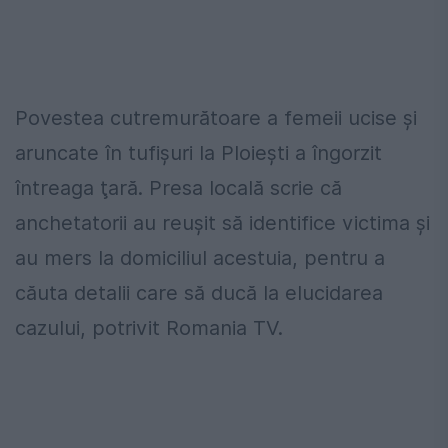
Povestea cutremurătoare a femeii ucise şi
aruncate în tufişuri la Ploieşti a îngorzit
întreaga ţară. Presa locală scrie că
anchetatorii au reuşit să identifice victima şi
au mers la domiciliul acestuia, pentru a
căuta detalii care să ducă la elucidarea
cazului, potrivit Romania TV.