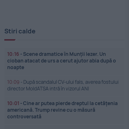
Stiri calde
10:16
-
Scene dramatice în Munții Iezer. Un
cioban atacat de urs a cerut ajutor abia după o
noapte
10:09
-
După scandalul CV-ului fals, averea fostului
director MoldATSA intră în vizorul ANI
10:01
-
Cine ar putea pierde dreptul la cetățenia
americană. Trump revine cu o măsură
controversată