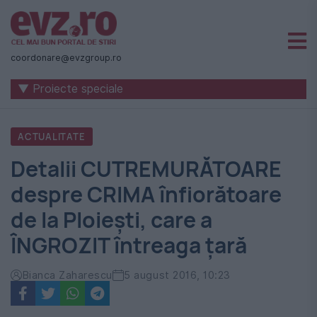
Știri
naționale
coordonare@evzgroup.ro
și
▼ Proiecte speciale
internaționale
|
ACTUALITATE
România
Detalii CUTREMURĂTOARE
-
despre CRIMA înfiorătoare
Evenimentul
de la Ploieşti, care a
Zilei
ÎNGROZIT întreaga ţară
Bianca Zaharescu
5 august 2016, 10:23