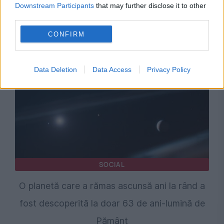
O exoplanetă aflată la 40 de ani-lumină de
Downstream Participants
that may further disclose it to other
third parties.
Pământ ar putea îndeplini o condiție esențială
CONFIRM
pentru viață
Data Deletion
Data Access
Privacy Policy
SOCIAL
O planetă care a rămas ascunsă ani la rând a
fost descoperită la doar 63 de ani-lumină de
Pământ