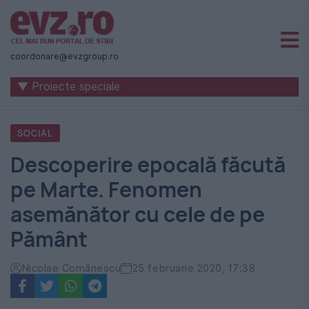
Știri
naționale
coordonare@evzgroup.ro
și
▼ Proiecte speciale
internaționale
|
SOCIAL
România
Descoperire epocală făcută
-
pe Marte. Fenomen
Evenimentul
asemănător cu cele de pe
Zilei
Pământ
Nicolae Comănescu
25 februarie 2020, 17:38