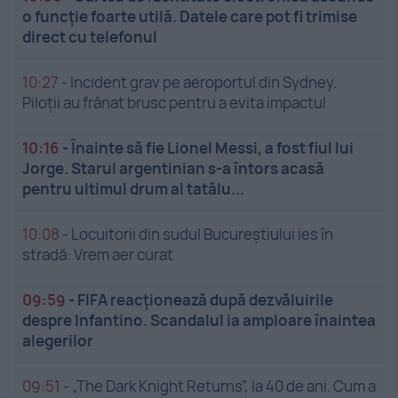
o funcție foarte utilă. Datele care pot fi trimise
direct cu telefonul
10:27
-
Incident grav pe aeroportul din Sydney.
Piloții au frânat brusc pentru a evita impactul
10:16
-
Înainte să fie Lionel Messi, a fost fiul lui
Jorge. Starul argentinian s-a întors acasă
pentru ultimul drum al tatălu...
10:08
-
Locuitorii din sudul Bucureștiului ies în
stradă: Vrem aer curat
09:59
-
FIFA reacționează după dezvăluirile
despre Infantino. Scandalul ia amploare înaintea
alegerilor
09:51
-
„The Dark Knight Returns”, la 40 de ani. Cum a