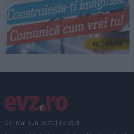
Linkuri utile
Cel mai bun portal de stiri!