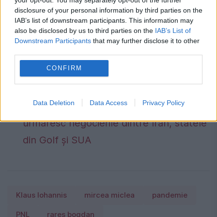
siguranță pentru piața de energie
disclosure of your personal information by third parties on the
electrică. Transelectrica poate limita
IAB’s list of downstream participants. This information may
also be disclosed by us to third parties on the
IAB’s List of
consumul între orele 19:00 și 23:00 dacă
Downstream Participants
that may further disclose it to other
third parties.
apar deficite în sistem
CONFIRM
Prețul petrolului a scăzut puternic după
semnalele privind un acord în
Data Deletion
Data Access
Privacy Policy
Strâmtoarea Hormuz. Investitorii
urmăresc negocierile dintre Iran, statele
din Golf și SUA
Klaus Iohannis
mircea miclea
pandemie
PNL
rares bogdan