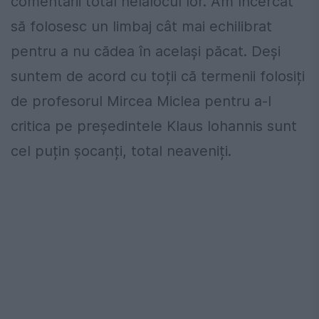
comentarii total nelalocul lor. Am încercat
să folosesc un limbaj cât mai echilibrat
pentru a nu cădea în același păcat. Deși
suntem de acord cu toții că termenii folosiți
de profesorul Mircea Miclea pentru a-l
critica pe președintele Klaus Iohannis sunt
cel puțin șocanți, total neaveniți.