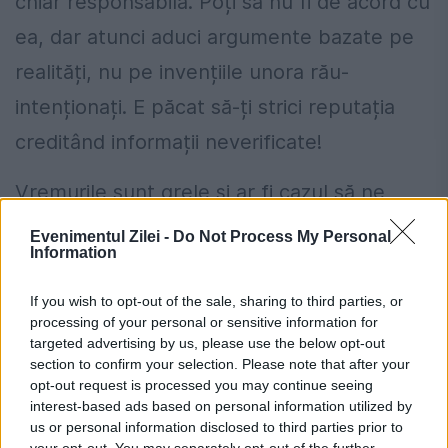
chiar responsabilă. Poți să nu fi de acord cu
ea, dar atunci aduci argumente bazate pe
realități, nu pe invențiile unora rău-
intenționați. E păcat să-ți strici reputația
creditând informații neverificate!
Vremurile sunt grele și ar fi cazul să ne
regăsim normalitatea. Cuvintele folosite nu
Evenimentul Zilei -
Do Not Process My Personal
Information
fac parte din ea și subiectul ar trebui închis
cu niste scuze elegante, sincere și absolut
If you wish to opt-out of the sale, sharing to third parties, or
processing of your personal or sensitive information for
normale într-o societate ce măcar se
targeted advertising by us, please use the below opt-out
revendică ca fiind aproape normală.
section to confirm your selection. Please note that after your
opt-out request is processed you may continue seeing
interest-based ads based on personal information utilized by
Guvernul a adoptat noi măsuri de
us or personal information disclosed to third parties prior to
your opt-out. You may separately opt-out of the further