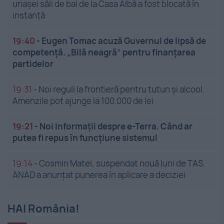
uriașei săli de bal de la Casa Albă a fost blocată în
instanță
19:40
-
Eugen Tomac acuză Guvernul de lipsă de
competență. „Bilă neagră” pentru finanțarea
partidelor
19:31
-
Noi reguli la frontieră pentru tutun și alcool.
Amenzile pot ajunge la 100.000 de lei
19:21
-
Noi informații despre e-Terra. Când ar
putea fi repus în funcțiune sistemul
19:14
-
Cosmin Matei, suspendat nouă luni de TAS.
ANAD a anunțat punerea în aplicare a deciziei
HAI România!