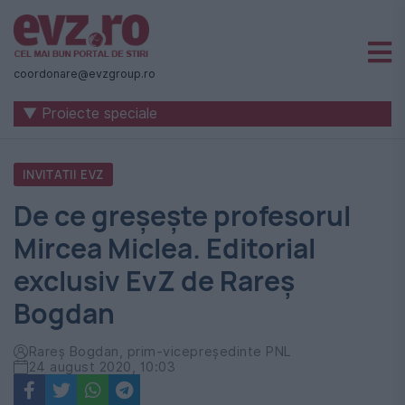
Știri
naționale
coordonare@evzgroup.ro
și
▼ Proiecte speciale
internaționale
|
INVITATII EVZ
România
De ce greșește profesorul
-
Mircea Miclea. Editorial
Evenimentul
exclusiv EvZ de Rareș
Zilei
Bogdan
Rareș Bogdan, prim-vicepreședinte PNL
24 august 2020, 10:03