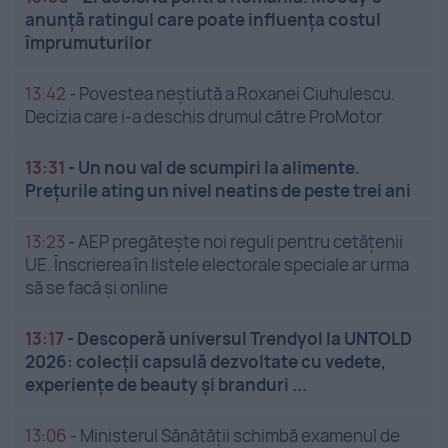
anunță ratingul care poate influența costul
împrumuturilor
13:42
-
Povestea neștiută a Roxanei Ciuhulescu.
Decizia care i-a deschis drumul către ProMotor
13:31
-
Un nou val de scumpiri la alimente.
Prețurile ating un nivel neatins de peste trei ani
13:23
-
AEP pregătește noi reguli pentru cetățenii
UE. Înscrierea în listele electorale speciale ar urma
să se facă și online
13:17
-
Descoperă universul Trendyol la UNTOLD
2026: colecții capsulă dezvoltate cu vedete,
experiențe de beauty și branduri ...
13:06
-
Ministerul Sănătății schimbă examenul de