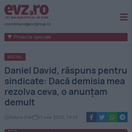
Știri
naționale
coordonare@evzgroup.ro
și
▼ Proiecte speciale
internaționale
|
SOCIAL
România
Daniel David, răspuns pentru
-
sindicate: Dacă demisia mea
Evenimentul
rezolva ceva, o anunțam
Zilei
demult
Raluca Dan
31 iulie 2025, 14:14