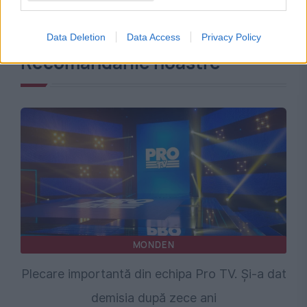
Data Deletion
Data Access
Privacy Policy
Recomandările noastre
MONDEN
Plecare importantă din echipa Pro TV. Și-a dat
demisia după zece ani