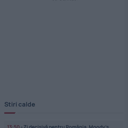
Stiri calde
13:50
-
Zi decisivă pentru România. Moody’s