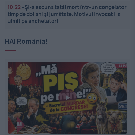
10:22
-
Și-a ascuns tatăl mort într-un congelator
timp de doi ani și jumătate. Motivul invocat i-a
uimit pe anchetatori
HAI România!