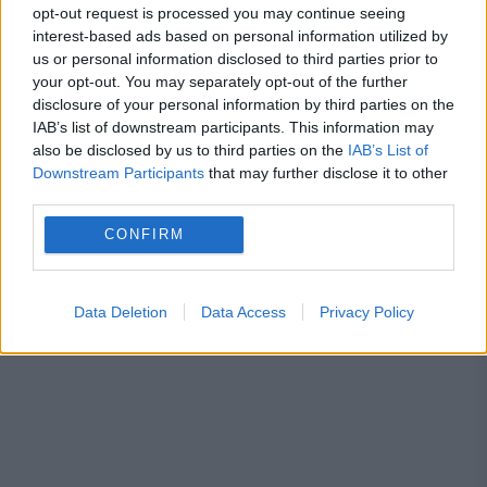
opt-out request is processed you may continue seeing
daniel chirita
interviu
razboi
rusia
interest-based ads based on personal information utilized by
us or personal information disclosed to third parties prior to
ucraina
your opt-out. You may separately opt-out of the further
disclosure of your personal information by third parties on the
IAB’s list of downstream participants. This information may
also be disclosed by us to third parties on the
IAB’s List of
Downstream Participants
that may further disclose it to other
third parties.
CONFIRM
Data Deletion
Data Access
Privacy Policy