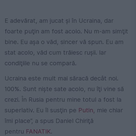
E adevărat, am jucat şi în Ucraina, dar
foarte puţin am fost acolo. Nu m-am simţit
bine. Eu aşa o văd, sincer vă spun. Eu am
stat acolo, văd cum trăiesc ruşii. Iar
condiţiile nu se compară.
Ucraina este mult mai săracă decât noi.
100%. Sunt nişte sate acolo, nu îţi vine să
crezi. În Rusia pentru mine totul a fost la
superlativ. Eu îl susţin pe
Putin
, mie chiar
îmi place”, a spus Daniel Chiriţă
pentru
FANATIK
.