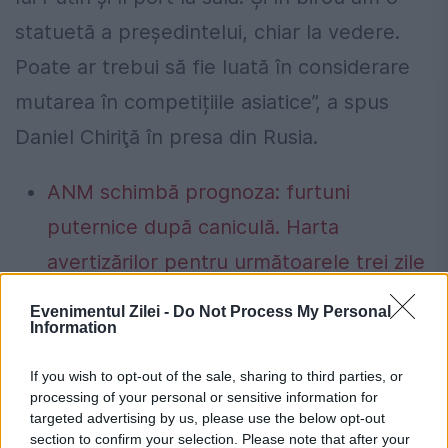
statuetă a președintelui, chiar la vedere.
Poate ar trebui să fie luată în considerare
mutarea în competițiile asiatice”, a spus
Daniel Chiriţă în presa din Rusia.
ANM schimbă prognoza: furtuni
puternice după caniculă. Harta
avertizărilor pentru următoarele trei zile
Prețurile carburanților joi, 6 august
Evenimentul Zilei -
Do Not Process My Personal
Information
2026. Lista stațiilor cu cele mai mici
tarife
If you wish to opt-out of the sale, sharing to third parties, or
processing of your personal or sensitive information for
targeted advertising by us, please use the below opt-out
section to confirm your selection. Please note that after your