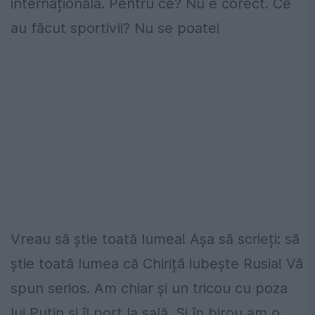
internațională. Pentru ce? Nu e corect. Ce
au făcut sportivii? Nu se poate!
Vreau să știe toată lumea! Așa să scrieți: să
știe toată lumea că Chiriță iubește Rusia! Vă
spun serios. Am chiar și un tricou cu poza
lui Putin și îl port la sală. Și în birou am o