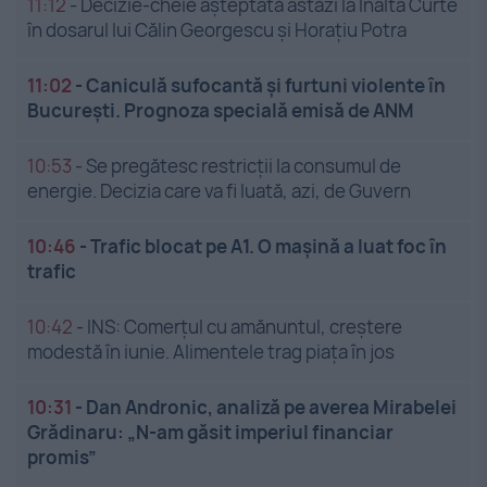
11:12
-
Decizie-cheie așteptată astăzi la Înalta Curte
în dosarul lui Călin Georgescu și Horațiu Potra
11:02
-
Caniculă sufocantă și furtuni violente în
București. Prognoza specială emisă de ANM
10:53
-
Se pregătesc restricții la consumul de
energie. Decizia care va fi luată, azi, de Guvern
10:46
-
Trafic blocat pe A1. O mașină a luat foc în
trafic
10:42
-
INS: Comerțul cu amănuntul, creștere
modestă în iunie. Alimentele trag piața în jos
10:31
-
Dan Andronic, analiză pe averea Mirabelei
Grădinaru: „N-am găsit imperiul financiar
promis”