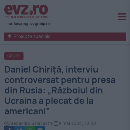
Știri
naționale
coordonare@evzgroup.ro
și
▼ Proiecte speciale
internaționale
|
SPORT
România
Daniel Chiriţă, interviu
-
controversat pentru presa
Evenimentul
din Rusia: „Războiul din
Zilei
Ucraina a plecat de la
americani”
Alexandru Sălăvăstru
9 mai 2024, 10:30