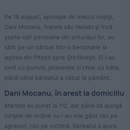
Pe 19 august, aproape de miezul nopţii,
Dani Mocanu, fratele său Nando şi încă
șapte-opt persoane din anturajul lor, au
sărit pe un bărbat într-o benzinărie la
ieşirea din Piteşti spre Ştefăneşti. Ei l-au
lovit cu pumnii, picioarele şi chiar cu bâte,
până când bărbatul a căzut la pământ.
Dani Mocanu, în arest la domiciliu
Martorii au sunat la 112, dar până să ajungă
forţele de ordine nu i-au mai găsit nici pe
agresori, nici pe victimă. Bărbatul a ajuns