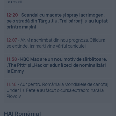
scenarii
12:20
-
Scandal cu macete și spray lacrimogen,
pe o stradă din Târgu Jiu. Trei bărbați s-au luptat
printre mașini
12:07
-
ANM a schimbat din nou prognoza. Căldura
se extinde, iar marți vine vârful caniculei
11:58
-
HBO Max are un nou motiv de sărbătoare.
„The Pitt” și „Hacks” adună zeci de nominalizări
la Emmy
11:48
-
Aur pentru România la Mondialele de canotaj
Under 19. Fetele au făcut o cursă extraordinară la
Plovdiv
HAI România!