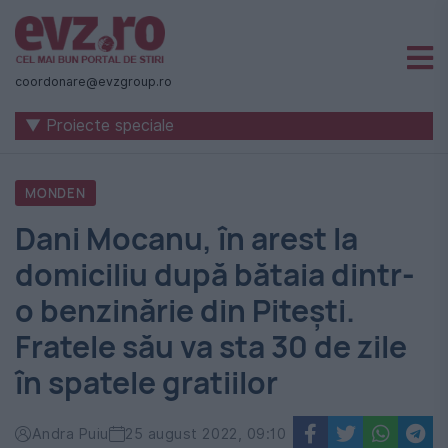
Știri
naționale
coordonare@evzgroup.ro
și
▼ Proiecte speciale
internaționale
|
MONDEN
România
Dani Mocanu, în arest la
-
domiciliu după bătaia dintr-
Evenimentul
o benzinărie din Pitești.
Zilei
Fratele său va sta 30 de zile
în spatele gratiilor
Andra Puiu
25 august 2022, 09:10