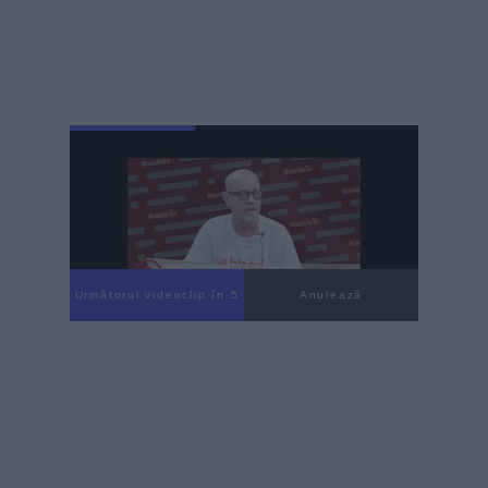
Următorul videoclip în 4
Anulează