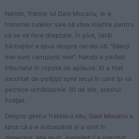
Nando, fratele lui Dani Mocanu, le-a
transmis rudelor sale să stea liniștite pentru
că se va face dreptate. În plus, tatăl
bărbaților a spus despre cei doi că: "Băieţii
mei sunt campionii mei!". Nando a părăsit
tribunalul în ropote de aplauze. El a fost
escortat de poliţişti spre locul în care îşi va
petrece următoarele 30 de zile, arestul
Poliţiei.
Despre gestul frateleui său,
Dani Mocanu
a
spus că s-a autoapărat și a lovit în
disperare. Mai mult, manelistul a precizat