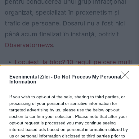
pentru conducerea unui grup infracţional
organizat, specializat în proxenetism şi
trafic de persoane. Dosarul nu a fost nici
până acum finalizat în instanţă, potrivit
Observatornews
.
Locuiești la bloc? 10 reguli pe care mulți
proprietari le înțeleg greșit și ajung să
Evenimentul Zilei -
Do Not Process My Personal
Information
plătească mai mult.Ce spune legea
Concediu 2026. Dreptul pe care mulți
If you wish to opt-out of the sale, sharing to third parties, or
processing of your personal or sensitive information for
salariați nu îl cunosc. Când se pot pierde
targeted advertising by us, please use the below opt-out
zilele de concediu și când nu
section to confirm your selection. Please note that after your
opt-out request is processed you may continue seeing
interest-based ads based on personal information utilized by
us or personal information disclosed to third parties prior to