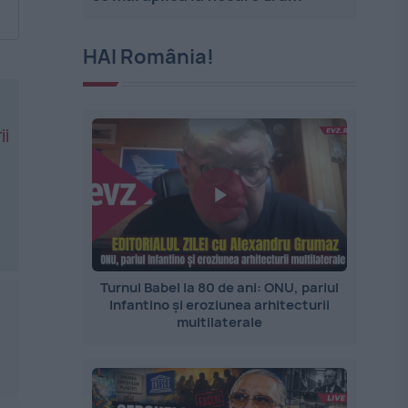
HAI România!
ii
Turnul Babel la 80 de ani: ONU, pariul
Infantino și eroziunea arhitecturii
multilaterale