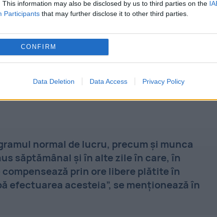
. This information may also be disclosed by us to third parties on the
IA
Participants
that may further disclose it to other third parties.
re ale bugetarilor. Ce sporuri preved
CONFIRM
ectuată peste programul normal de lucru,
de repaus săptămânal, sărbători legale sau alte
Data Deletion
Data Access
Privacy Policy
 rând prin acordarea de ore libere plătite.
gramul normal de lucru, precum şi munca
us săptămânal şi în alte zile în care, în
 compensează prin ore libere plătite în
pă efectuarea acesteia”, se menţionează în