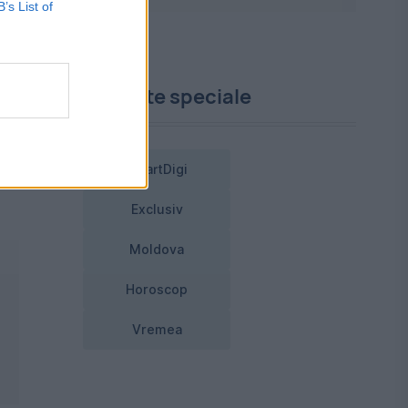
B’s List of
e
Proiecte speciale
SmartDigi
Exclusiv
Moldova
Horoscop
Vremea