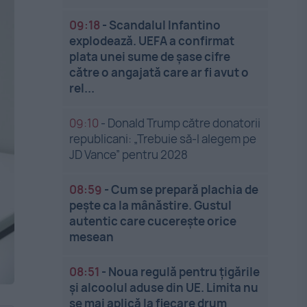
09:18
-
Scandalul Infantino
explodează. UEFA a confirmat
plata unei sume de șase cifre
către o angajată care ar fi avut o
rel...
09:10
-
Donald Trump către donatorii
republicani: „Trebuie să-l alegem pe
JD Vance” pentru 2028
08:59
-
Cum se prepară plachia de
pește ca la mânăstire. Gustul
autentic care cucerește orice
mesean
08:51
-
Noua regulă pentru țigările
și alcoolul aduse din UE. Limita nu
se mai aplică la fiecare drum