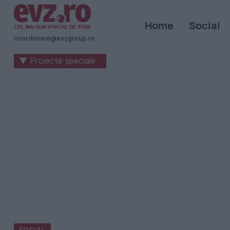
Știri
Home
Social
naționale
coordonare@evzgroup.ro
și
▼ Proiecte speciale
internaționale
|
România
-
Evenimentul
Zilei