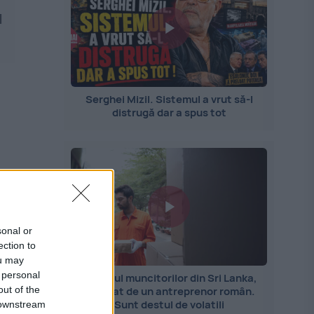
1
Serghei Mizil. Sistemul a vrut să-l
distrugă dar a spus tot
sonal or
ection to
ou may
 personal
Importul muncitorilor din Sri Lanka,
out of the
explicat de un antreprenor român.
Sunt destul de volatili
 downstream