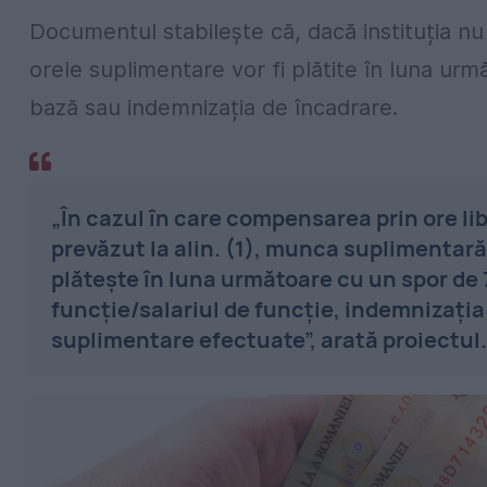
Documentul stabilește că, dacă instituția nu
orele suplimentare vor fi plătite în luna urm
bază sau indemnizația de încadrare.
„În cazul în care compensarea prin ore lib
prevăzut la alin. (1), munca suplimentar
plăteşte în luna următoare cu un spor de 
funcţie/salariul de funcţie, indemnizaţia
suplimentare efectuate”, arată proiectul.