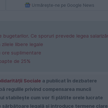
Urmărește-ne pe Google News
 bugetarilor. Ce sporuri prevede legea salarizăr
ilele libere legale
u ore suplimentare
 noapte de 25%
olidarităţii Sociale
a publicat în dezbatere
imbă regulile privind compensarea muncii
l stabilește cum vor fi plătite orele lucrate
e sărbătoare legală și introduce termene clare