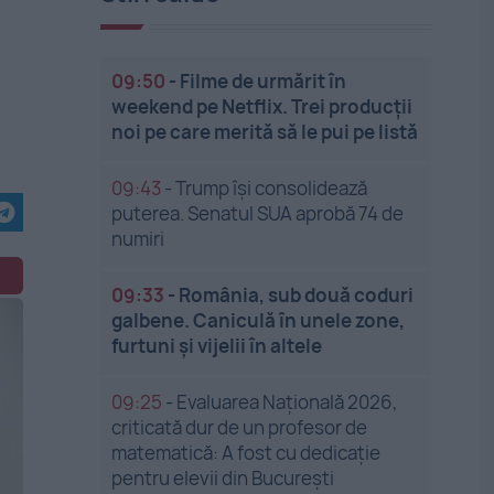
09:50
-
Filme de urmărit în
weekend pe Netflix. Trei producții
noi pe care merită să le pui pe listă
09:43
-
Trump își consolidează
puterea. Senatul SUA aprobă 74 de
numiri
09:33
-
România, sub două coduri
galbene. Caniculă în unele zone,
furtuni și vijelii în altele
09:25
-
Evaluarea Națională 2026,
criticată dur de un profesor de
matematică: A fost cu dedicație
pentru elevii din București