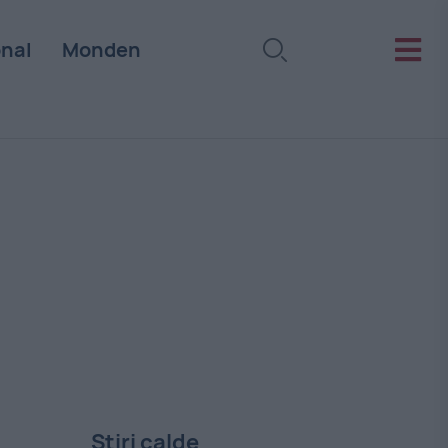
onal
Monden
Stiri calde