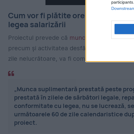
participants
Downstream 
Cum vor fi plătite orele suplimenta
legea salarizării
Proiectul prevede că
munca suplimentară
ef
precum și activitatea desfășurată în zilele 
zile nelucrătoare, va fi compensată în primul
„Munca suplimentară prestată peste pro
prestată în zilele de sărbători legale, repa
conformitate cu legea, nu se lucrează, se
următoarele 60 de zile calendaristice du
proiect.