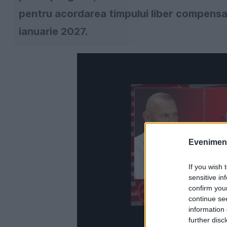
pentru acordarea timpului liber compensato
ianuarie 2027.
Evenimentu
If you wish 
sensitive in
confirm you
continue se
information 
further disc