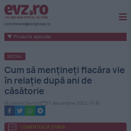
Știri
naționale
coordonare@evzgroup.ro
și
▼ Proiecte speciale
internaționale
|
SOCIAL
România
Cum să mențineți flacăra vie
-
în relație după ani de
Evenimentul
căsătorie
Zilei
Julieta Savitchi
17 decembrie 2023, 11:41
COMENTEAZĂ ȘTIREA