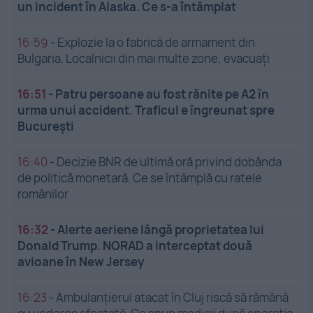
un incident în Alaska. Ce s-a întâmplat
16:59
-
Explozie la o fabrică de armament din
Bulgaria. Localnicii din mai multe zone, evacuați
16:51
-
Patru persoane au fost rănite pe A2 în
urma unui accident. Traficul e îngreunat spre
București
16:40
-
Decizie BNR de ultimă oră privind dobânda
de politică monetară. Ce se întâmplă cu ratele
românilor
16:32
-
Alerte aeriene lângă proprietatea lui
Donald Trump. NORAD a interceptat două
avioane în New Jersey
16:23
-
Ambulanțierul atacat în Cluj riscă să rămână