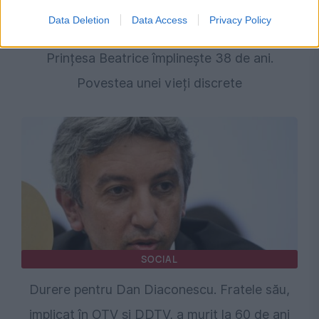
Data Deletion
Data Access
Privacy Policy
MONDEN
Prințesa Beatrice împlinește 38 de ani.
Povestea unei vieți discrete
SOCIAL
Durere pentru Dan Diaconescu. Fratele său,
implicat în OTV și DDTV, a murit la 60 de ani