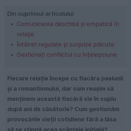
Din cuprinsul articolului
Comunicarea deschisă și empatică în
relaţie
Întâlniri regulate și surprize plăcute
Gestionați conflictul cu înțelepciune
Fiecare relație începe cu flacăra pasiunii
și a romantismului, dar cum reușim să
menținem această flacără vie în cuplu
după ani de căsătorie? Cum gestionăm
provocările vieții cotidiene fără a lăsa
să se stingă acea scânteie inițială?