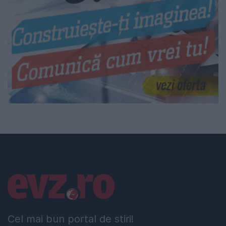
Linkuri utile
Cel mai bun portal de stiri!