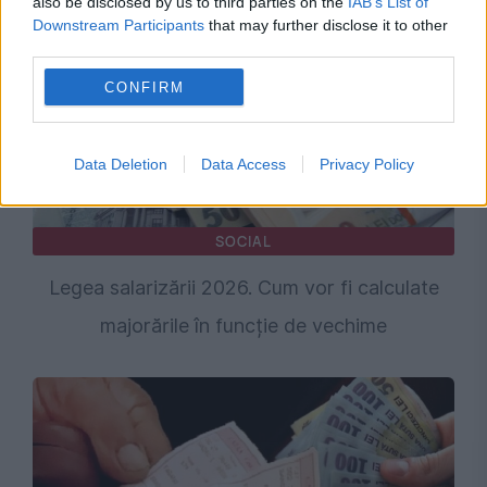
also be disclosed by us to third parties on the
IAB’s List of
Downstream Participants
that may further disclose it to other
third parties.
CONFIRM
Data Deletion
Data Access
Privacy Policy
SOCIAL
Legea salarizării 2026. Cum vor fi calculate
majorările în funcție de vechime