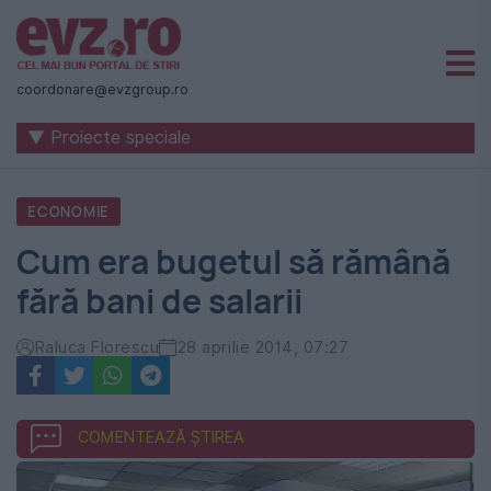
Știri
naționale
coordonare@evzgroup.ro
și
▼ Proiecte speciale
internaționale
|
ECONOMIE
România
Cum era bugetul să rămână
-
fără bani de salarii
Evenimentul
Zilei
Raluca Florescu
28 aprilie 2014, 07:27
COMENTEAZĂ ȘTIREA