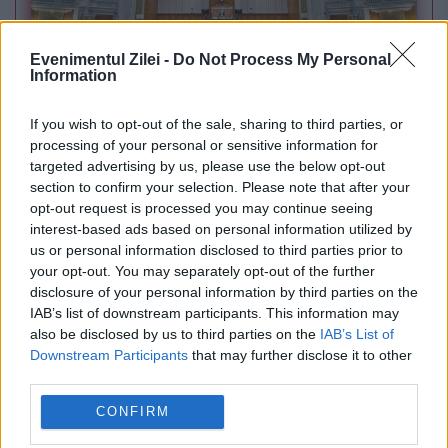
Evenimentul Zilei -
Do Not Process My Personal
Information
POLITICA
If you wish to opt-out of the sale, sharing to third parties, or
Sorin Grindeanu: Parlamentul a evitat
processing of your personal or sensitive information for
targeted advertising by us, please use the below opt-out
pierderea a 5,8 miliarde de euro din PNRR și a
section to confirm your selection. Please note that after your
deblocat 16,7 miliarde din SAFE
opt-out request is processed you may continue seeing
interest-based ads based on personal information utilized by
us or personal information disclosed to third parties prior to
your opt-out. You may separately opt-out of the further
disclosure of your personal information by third parties on the
IAB’s list of downstream participants. This information may
also be disclosed by us to third parties on the
IAB’s List of
Downstream Participants
that may further disclose it to other
third parties.
CONFIRM