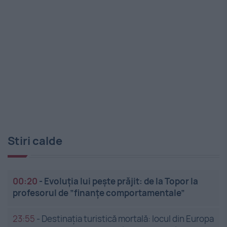
Stiri calde
00:20
-
Evoluția lui pește prăjit: de la Topor la
profesorul de ”finanțe comportamentale”
23:55
-
Destinația turistică mortală: locul din Europa