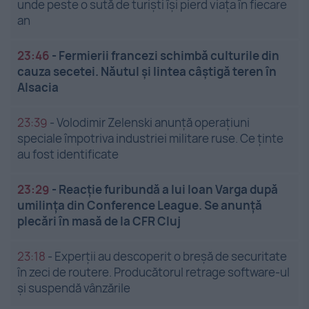
unde peste o sută de turiști își pierd viața în fiecare
an
23:46
-
Fermierii francezi schimbă culturile din
cauza secetei. Năutul și lintea câștigă teren în
Alsacia
23:39
-
Volodimir Zelenski anunță operațiuni
speciale împotriva industriei militare ruse. Ce ținte
au fost identificate
23:29
-
Reacție furibundă a lui Ioan Varga după
umilința din Conference League. Se anunță
plecări în masă de la CFR Cluj
23:18
-
Experții au descoperit o breșă de securitate
în zeci de routere. Producătorul retrage software-ul
și suspendă vânzările