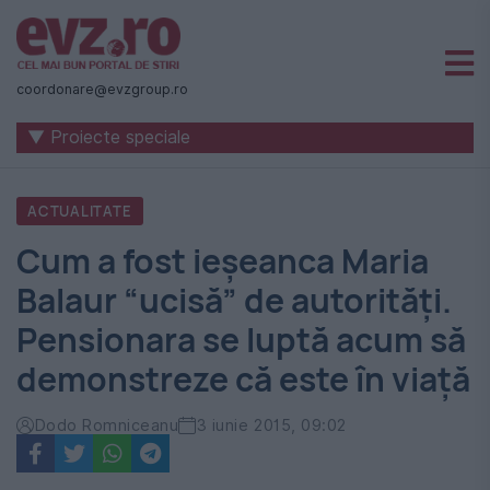
Știri
naționale
coordonare@evzgroup.ro
și
▼ Proiecte speciale
internaționale
|
ACTUALITATE
România
Cum a fost ieşeanca Maria
-
Balaur “ucisă” de autorităţi.
Evenimentul
Pensionara se luptă acum să
Zilei
demonstreze că este în viaţă
Dodo Romniceanu
3 iunie 2015, 09:02