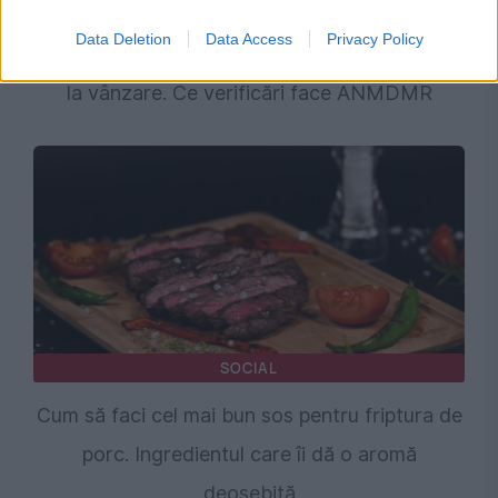
SOCIAL
Data Deletion
Data Access
Privacy Policy
Medicamente uzuale pentru digestie, oprite de
la vânzare. Ce verificări face ANMDMR
SOCIAL
Cum să faci cel mai bun sos pentru friptura de
porc. Ingredientul care îi dă o aromă
deosebită