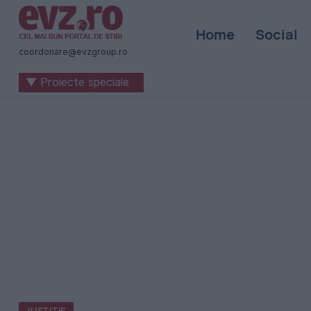
Știri
Home
Social
naționale
coordonare@evzgroup.ro
și
▼ Proiecte speciale
internaționale
|
România
-
Evenimentul
Zilei