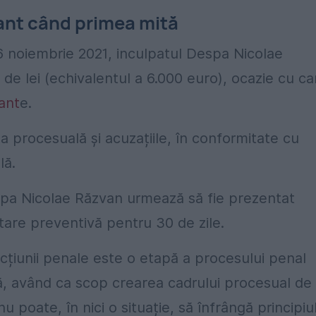
rant când primea mită
6 noiembrie 2021, inculpatul Despa Nicolae
de lei (echivalentul a 6.000 euro), ocazie cu ca
ant
e.
ea procesuală și acuzațiile, în conformitate cu
lă.
spa Nicolae Răzvan urmează să fie prezentat
tare preventivă pentru 30 de zile.
țiunii penale este o etapă a procesului penal
, având ca scop crearea cadrului procesual de
u poate, în nici o situație, să înfrângă principiu