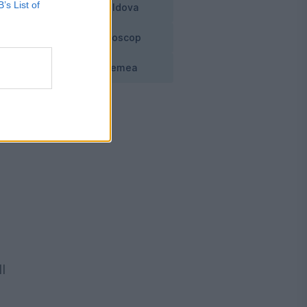
B’s List of
Moldova
Horoscop
Vremea
I