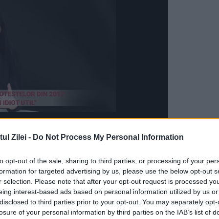
l Zilei -
Do Not Process My Personal Information
tere a corupției au dispus punerea în mișcare 
to opt-out of the sale, sharing to third parties, or processing of your per
e, începând cu data de 16 noiembrie 2021, a
formation for targeted advertising by us, please use the below opt-out s
r selection. Please note that after your opt-out request is processed y
t în cadrul Direcției Naționale Anticorupție, 
eing interest-based ads based on personal information utilized by us or
unii de
luare de mită
.
disclosed to third parties prior to your opt-out. You may separately opt-
losure of your personal information by third parties on the IAB’s list of