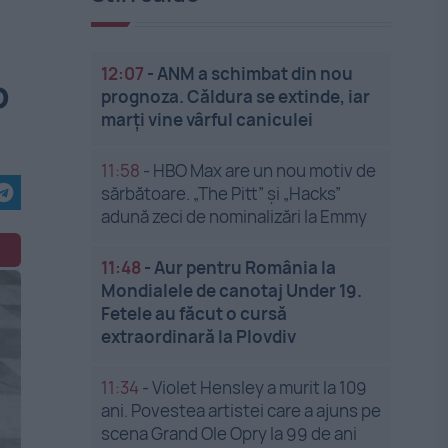
12:07
-
ANM a schimbat din nou
p
prognoza. Căldura se extinde, iar
marți vine vârful caniculei
11:58
-
HBO Max are un nou motiv de
sărbătoare. „The Pitt” și „Hacks”
adună zeci de nominalizări la Emmy
11:48
-
Aur pentru România la
Mondialele de canotaj Under 19.
Fetele au făcut o cursă
extraordinară la Plovdiv
11:34
-
Violet Hensley a murit la 109
ani. Povestea artistei care a ajuns pe
scena Grand Ole Opry la 99 de ani