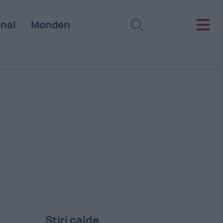
onal
Monden
Stiri calde