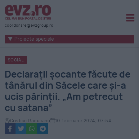
Știri
naționale
coordonare@evzgroup.ro
și
▼ Proiecte speciale
internaționale
|
SOCIAL
România
Declarații șocante făcute de
-
tânărul din Săcele care și-a
Evenimentul
ucis părinții. „Am petrecut
Zilei
cu satana”
Cristian Raducanu
10 februarie 2024, 07:54