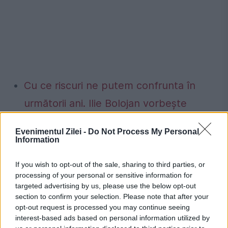
Cu ce riscuri ne putem confrunta în
următorii ani. Ilie Bolojan vorbește
despre ratingul României: Sper să
Evenimentul Zilei -
Do Not Process My Personal
putem trece la o perspectivă stabilă
Information
Cât contribuie România la economia
If you wish to opt-out of the sale, sharing to third parties, or
Uniunii Europene. Eurostat a publicat un
processing of your personal or sensitive information for
targeted advertising by us, please use the below opt-out
nou clasament pentru 2025
section to confirm your selection. Please note that after your
opt-out request is processed you may continue seeing
interest-based ads based on personal information utilized by