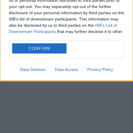
us or personal information disclosed to third parties prior to
your opt-out. You may separately opt-out of the further
criminal
csat
droguri
disclosure of your personal information by third parties on the
IAB’s list of downstream participants. This information may
substante interzise
also be disclosed by us to third parties on the
IAB’s List of
Downstream Participants
that may further disclose it to other
third parties.
CONFIRM
Data Deletion
Data Access
Privacy Policy