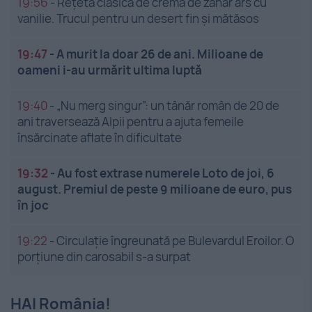
19:56
-
Rețeta clasică de cremă de zahăr ars cu
vanilie. Trucul pentru un desert fin și mătăsos
19:47
-
A murit la doar 26 de ani. Milioane de
oameni i-au urmărit ultima luptă
19:40
-
„Nu merg singur”: un tânăr român de 20 de
ani traversează Alpii pentru a ajuta femeile
însărcinate aflate în dificultate
19:32
-
Au fost extrase numerele Loto de joi, 6
august. Premiul de peste 9 milioane de euro, pus
în joc
19:22
-
Circulație îngreunată pe Bulevardul Eroilor. O
porțiune din carosabil s-a surpat
HAI România!