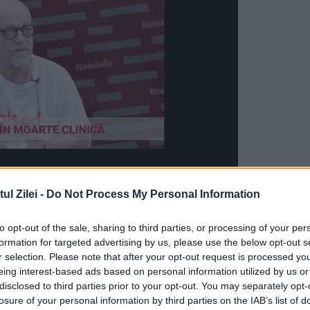
l Zilei -
Do Not Process My Personal Information
arie, prin decizia lui Vasile Blaga, copreședinte
orman, în frunte cu Teodor Nițulescu, fost
to opt-out of the sale, sharing to third parties, or processing of your per
formation for targeted advertising by us, please use the below opt-out s
 Agenţia Naţională de Integritate (ANI) a emis u
r selection. Please note that after your opt-out request is processed y
eing interest-based ads based on personal information utilized by us or
ibilitate a primarului de la Suhaia – Cristi
disclosed to third parties prior to your opt-out. You may separately opt-
losure of your personal information by third parties on the IAB’s list of