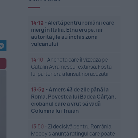
14:19
-
Alertă pentru românii care
merg în Italia. Etna erupe, iar
autoritățile au închis zona
vulcanului
14:10
-
Ancheta care îl vizează pe
Cătălin Avramescu, extinsă. Fosta
lui parteneră a lansat noi acuzații
13:59
-
A mers 43 de zile până la
Roma. Povestea lui Badea Cârțan,
ciobanul care a vrut să vadă
Columna lui Traian
13:50
-
Zi decisivă pentru România.
Moody’s anunță ratingul care poate