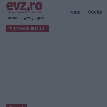
Știri
Home
Social
naționale
coordonare@evzgroup.ro
și
▼ Proiecte speciale
internaționale
|
România
-
Evenimentul
Zilei