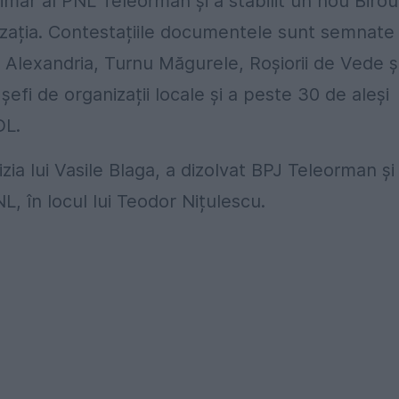
mar al PNL Teleorman și a stabilit un nou Birou
zația. Contestațiile documentele sunt semnate
le Alexandria, Turnu Măgurele, Roșiorii de Vede ș
efi de organizații locale și a peste 30 de aleși
DL.
ia lui Vasile Blaga, a dizolvat BPJ Teleorman și 
, în locul lui Teodor Nițulescu.