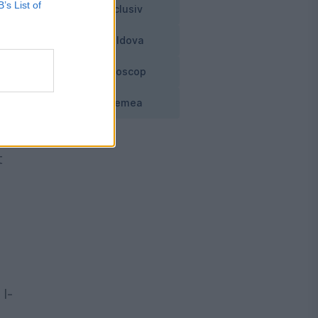
B’s List of
Exclusiv
Moldova
a
.
Horoscop
de
Vremea
t
l-