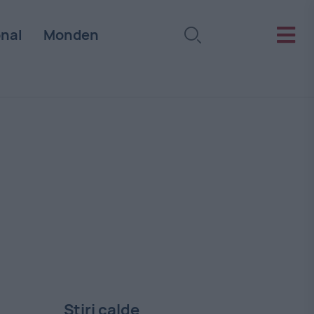
onal
Monden
Stiri calde