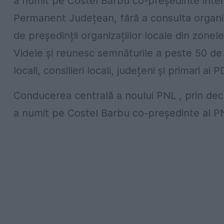
a numit pe Costel Barbu co-președinte interi
Permanent Județean, fără a consulta organi
de președinții organizațiilor locale din zone
Videle și reunesc semnăturile a peste 50 de ș
locali, consilieri locali, județeni și primari ai P
Conducerea centrală a noului PNL , prin deciz
a numit pe Costel Barbu co-președinte al PNL