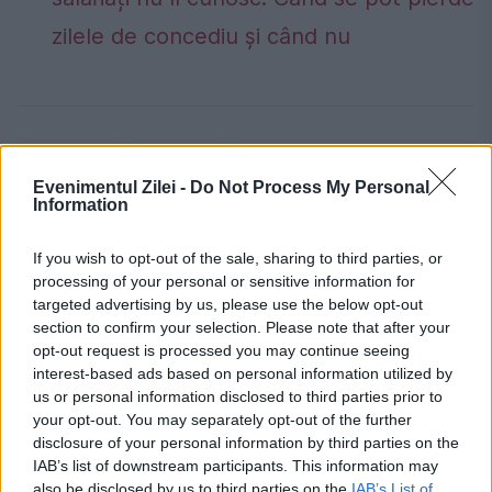
zilele de concediu și când nu
arestare
complot
departamentul de justitie
Evenimentul Zilei -
Do Not Process My Personal
isis
SUA
Information
If you wish to opt-out of the sale, sharing to third parties, or
processing of your personal or sensitive information for
targeted advertising by us, please use the below opt-out
section to confirm your selection. Please note that after your
opt-out request is processed you may continue seeing
interest-based ads based on personal information utilized by
us or personal information disclosed to third parties prior to
your opt-out. You may separately opt-out of the further
disclosure of your personal information by third parties on the
IAB’s list of downstream participants. This information may
also be disclosed by us to third parties on the
IAB’s List of