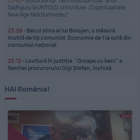
23:40
-
Discursul tip "fast-food spiritual" al lui
Sadhguru la UNTOLD, critici dure: „O spiritualitate
New Age fără Dumnezeu”
23:29
-
Becul stins al lui Bolojan, o măsură
inutilă de tip comunist. Economie de 1 la sută din
consumul național
23:12
-
Lovitură în justiție. "Groapa cu bani" a
familiei procurorului Gigi Ștefan, închisă
HAI România!