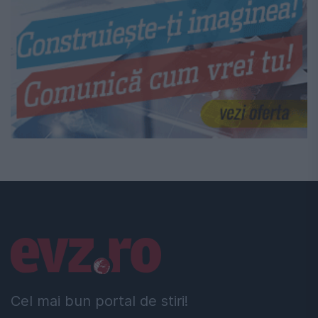
Linkuri utile
Cel mai bun portal de stiri!