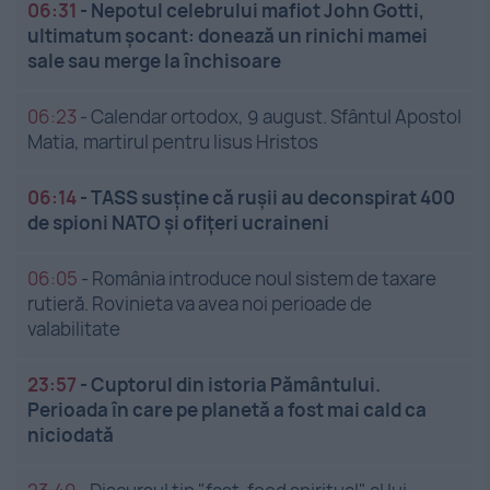
06:31
-
Nepotul celebrului mafiot John Gotti,
ultimatum șocant: donează un rinichi mamei
sale sau merge la închisoare
06:23
-
Calendar ortodox, 9 august. Sfântul Apostol
Matia, martirul pentru Iisus Hristos
06:14
-
TASS susține că rușii au deconspirat 400
de spioni NATO și ofițeri ucraineni
06:05
-
România introduce noul sistem de taxare
rutieră. Rovinieta va avea noi perioade de
valabilitate
23:57
-
Cuptorul din istoria Pământului.
Perioada în care pe planetă a fost mai cald ca
niciodată