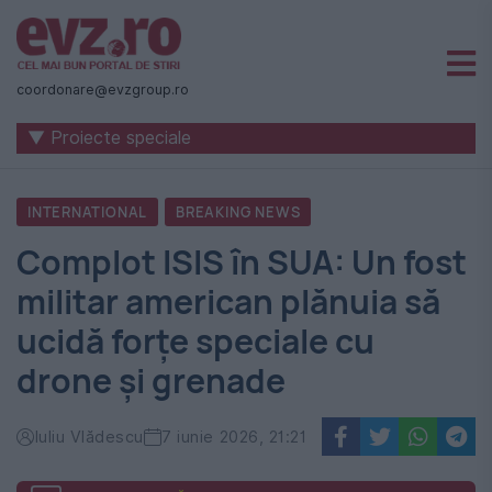
Știri
naționale
coordonare@evzgroup.ro
și
▼ Proiecte speciale
internaționale
|
INTERNATIONAL
BREAKING NEWS
România
Complot ISIS în SUA: Un fost
-
militar american plănuia să
Evenimentul
ucidă forțe speciale cu
Zilei
drone și grenade
Iuliu Vlădescu
7 iunie 2026, 21:21