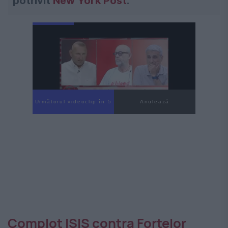
potrivit
New York Post
.
Următorul videoclip în 4
Anulează
Complot ISIS contra Forțelor