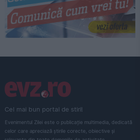
Linkuri utile
Cel mai bun portal de stiri!
Evenimentul Zilei este o publicație multimedia, dedicată
celor care apreciază știrile corecte, obiective și
relevante din toate domeniile de activitate