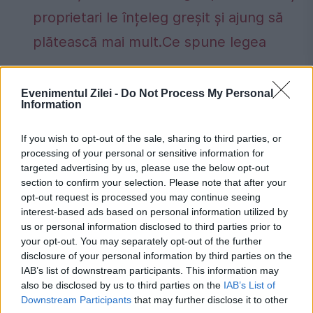
proprietari le înțeleg greșit și ajung să
plătească mai mult.Ce spune legea
Evenimentul Zilei -
Do Not Process My Personal
Information
Creta
Grecia
hamas
israel
nava
If you wish to opt-out of the sale, sharing to third parties, or
teroristi
vas croaziera
processing of your personal or sensitive information for
targeted advertising by us, please use the below opt-out
section to confirm your selection. Please note that after your
opt-out request is processed you may continue seeing
interest-based ads based on personal information utilized by
us or personal information disclosed to third parties prior to
your opt-out. You may separately opt-out of the further
disclosure of your personal information by third parties on the
IAB’s list of downstream participants. This information may
also be disclosed by us to third parties on the
IAB’s List of
Downstream Participants
that may further disclose it to other