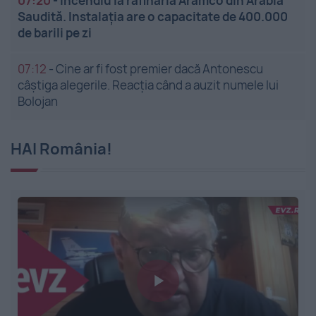
07:20
-
Incendiu la rafinăria Aramco din Arabia
Saudită. Instalația are o capacitate de 400.000
de barili pe zi
07:12
-
Cine ar fi fost premier dacă Antonescu
câștiga alegerile. Reacția când a auzit numele lui
Bolojan
HAI România!