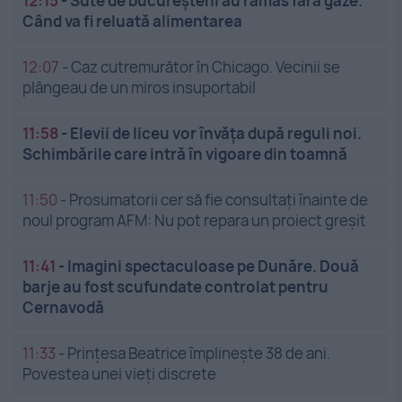
12:15
-
Sute de bucureșteni au rămas fără gaze.
Când va fi reluată alimentarea
12:07
-
Caz cutremurător în Chicago. Vecinii se
plângeau de un miros insuportabil
11:58
-
Elevii de liceu vor învăța după reguli noi.
Schimbările care intră în vigoare din toamnă
11:50
-
Prosumatorii cer să fie consultați înainte de
noul program AFM: Nu pot repara un proiect greșit
11:41
-
Imagini spectaculoase pe Dunăre. Două
barje au fost scufundate controlat pentru
Cernavodă
11:33
-
Prințesa Beatrice împlinește 38 de ani.
Povestea unei vieți discrete