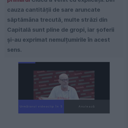
cauza cantității de sare aruncate
săptămâna trecută, multe străzi din
Capitală sunt pline de gropi, iar șoferii
și-au exprimat nemulțumirile în acest
sens.
Următorul videoclip în 4
Anulează