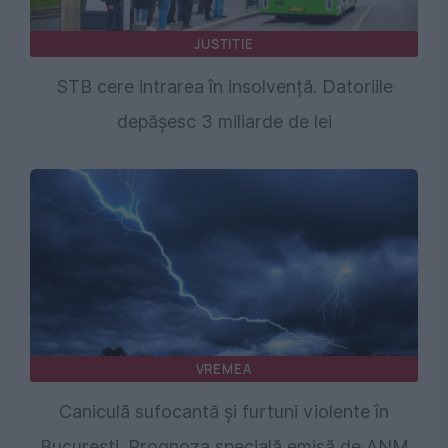
JUSTITIE
STB cere intrarea în insolvență. Datoriile
depășesc 3 miliarde de lei
VREMEA
Caniculă sufocantă și furtuni violente în
București. Prognoza specială emisă de ANM