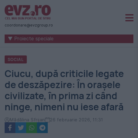
Știri
naționale
coordonare@evzgroup.ro
și
▼ Proiecte speciale
internaționale
|
SOCIAL
România
Ciucu, după criticile legate
-
de deszăpezire: În orașele
Evenimentul
civilizate, în prima zi când
Zilei
ninge, nimeni nu iese afară
Mădălina Sfrijan
26 februarie 2026, 11:31