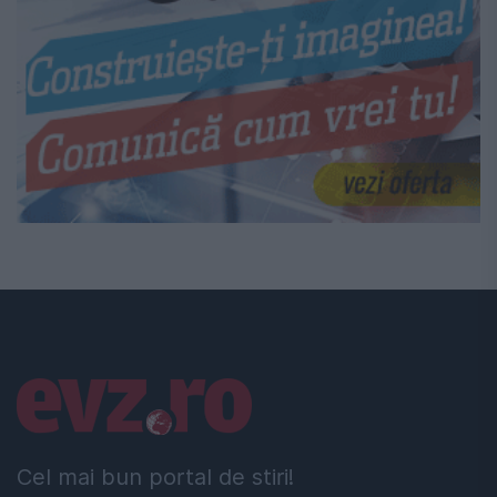
Linkuri utile
Cel mai bun portal de stiri!