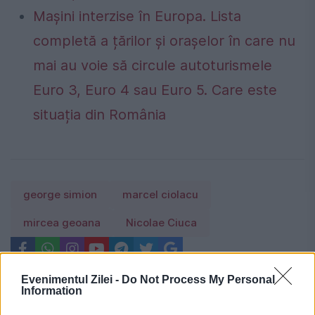
Mașini interzise în Europa. Lista
completă a țărilor și orașelor în care nu
mai au voie să circule autoturismele
Euro 3, Euro 4 sau Euro 5. Care este
situația din România
george simion
marcel ciolacu
mircea geoana
Nicolae Ciuca
Evenimentul Zilei -
Do Not Process My Personal
Information