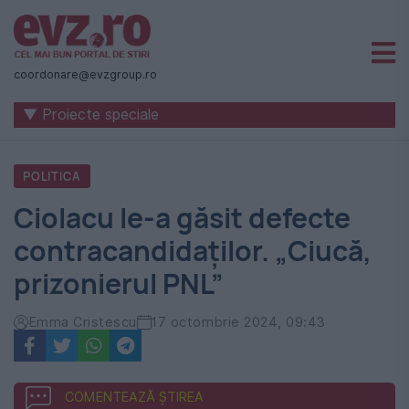
Știri
naționale
coordonare@evzgroup.ro
și
▼ Proiecte speciale
internaționale
|
POLITICA
România
Ciolacu le-a găsit defecte
-
contracandidaților. „Ciucă,
Evenimentul
prizonierul PNL”
Zilei
Emma Cristescu
17 octombrie 2024, 09:43
COMENTEAZĂ ȘTIREA