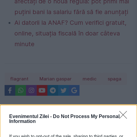
afectați de o nouă regulă: pot primi mai
puțini bani la salariu fără să fie anunțați
Ai datorii la ANAF? Cum verifici gratuit,
online, situația fiscală în doar câteva
minute
flagrant
Marian gaspar
medic
spaga
Evenimentul Zilei -
Do Not Process My Personal
Information
If you wish to opt-out of the sale, sharing to third parties, or