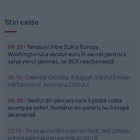
Stiri calde
06:25
-
Tensiuni între SUA și Europa.
Washingtonul a vândut euro în secret pentru a
salva yenul japonez, iar BCE reacționează
06:16
-
Calendar Ortodox, 8 august. Sfântul Emilian
Mărturisitorul, episcopul Cizicului
06:05
-
Gestul din parcare care îi poate costa
scump pe șoferi. Numărul din parbriz nu îi scapă
de amendă
23:58
-
De ce au românii o pensie mică, deși plătesc
printre cele mai mari contribuții din UE