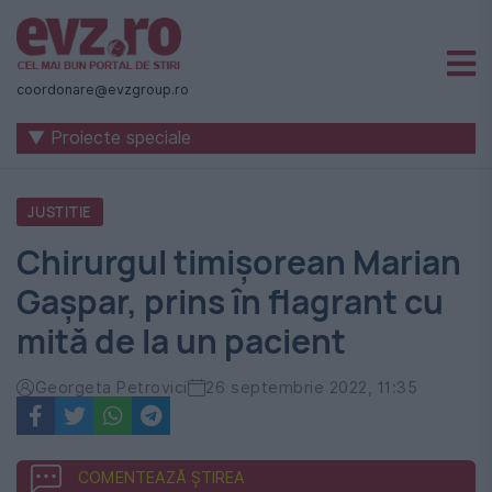
Știri
naționale
coordonare@evzgroup.ro
și
▼ Proiecte speciale
internaționale
|
JUSTITIE
România
Chirurgul timișorean Marian
-
Gașpar, prins în flagrant cu
Evenimentul
mită de la un pacient
Zilei
Georgeta Petrovici
26 septembrie 2022, 11:35
COMENTEAZĂ ȘTIREA