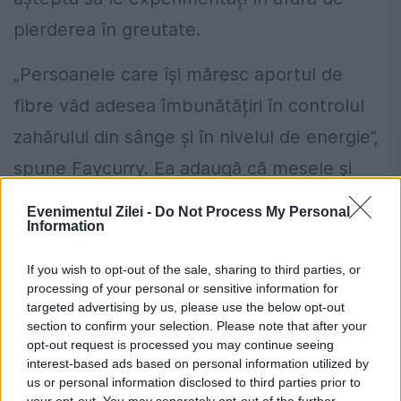
pierderea în greutate.
„Persoanele care își măresc aportul de
fibre văd adesea îmbunătățiri în controlul
zahărului din sânge și în nivelul de energie”,
spune Faycurry. Ea adaugă că mesele și
gustările bogate în fibre pot ajuta la
Evenimentul Zilei -
Do Not Process My Personal
Information
prevenirea vârfurilor și prăbușirii zahărului
din sânge. Astfel, îmbunătățește
If you wish to opt-out of the sale, sharing to third parties, or
processing of your personal or sensitive information for
sensibilitatea la insulină. „Acest lucru este
targeted advertising by us, please use the below opt-out
deosebit de important pentru persoanele
section to confirm your selection. Please note that after your
opt-out request is processed you may continue seeing
cu diabet de tip 2”, spune ea.
interest-based ads based on personal information utilized by
us or personal information disclosed to third parties prior to
Toți cei trei dieteticieni sunt de părere că
your opt-out. You may separately opt-out of the further