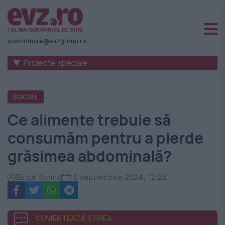
Știri
naționale
coordonare@evzgroup.ro
și
▼ Proiecte speciale
internaționale
|
SOCIAL
România
Ce alimente trebuie să
-
consumăm pentru a pierde
Evenimentul
grăsimea abdominală?
Zilei
Bucur Sorina
15 septembrie 2024, 12:22
COMENTEAZĂ ȘTIREA