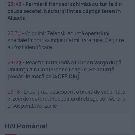
23:46
-
Fermierii francezi schimbă culturile din
cauza secetei. Năutul și lintea câștigă teren în
Alsacia
23:39
-
Volodimir Zelenski anunță operațiuni
speciale împotriva industriei militare ruse. Ce ținte
au fost identificate
23:29
-
Reacție furibundă a lui Ioan Varga după
umilința din Conference League. Se anunță
plecări în masă de la CFR Cluj
23:18
-
Experții au descoperit o breșă de securitate
în zeci de routere. Producătorul retrage software-ul
și suspendă vânzările
HAI România!