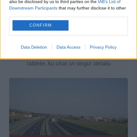
also be disclosed by us to third parties on the
IAB’s List of
Downstream Participants
that may further disclose it to other
third parties.
CONFIRM
SOCIAL
Data Deletion
Data Access
Privacy Policy
Doi tineri au spart o școală și au furat 14
tablete. Au uitat un singur detaliu