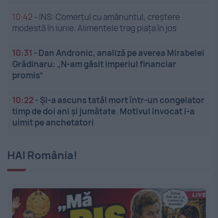
10:42
-
INS: Comerțul cu amănuntul, creștere
modestă în iunie. Alimentele trag piața în jos
10:31
-
Dan Andronic, analiză pe averea Mirabelei
Grădinaru: „N-am găsit imperiul financiar
promis”
10:22
-
Și-a ascuns tatăl mort într-un congelator
timp de doi ani și jumătate. Motivul invocat i-a
uimit pe anchetatori
HAI România!