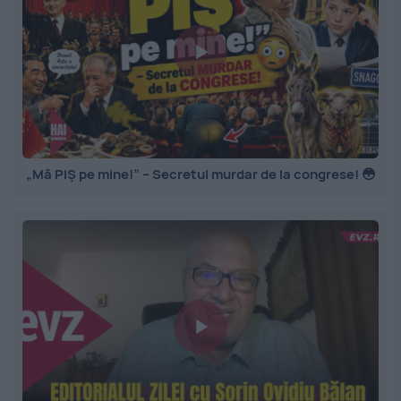
„Mă PIȘ pe mine!” – Secretul murdar de la congrese! 😳