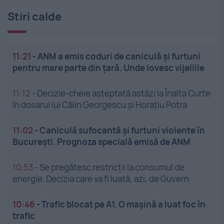
Stiri calde
11:21
-
ANM a emis coduri de caniculă și furtuni
pentru mare parte din țară. Unde lovesc vijeliile
11:12
-
Decizie-cheie așteptată astăzi la Înalta Curte
în dosarul lui Călin Georgescu și Horațiu Potra
11:02
-
Caniculă sufocantă și furtuni violente în
București. Prognoza specială emisă de ANM
10:53
-
Se pregătesc restricții la consumul de
energie. Decizia care va fi luată, azi, de Guvern
10:46
-
Trafic blocat pe A1. O mașină a luat foc în
trafic