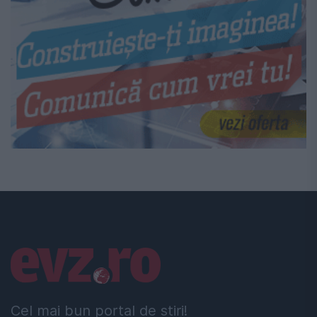
Linkuri utile
Cel mai bun portal de stiri!