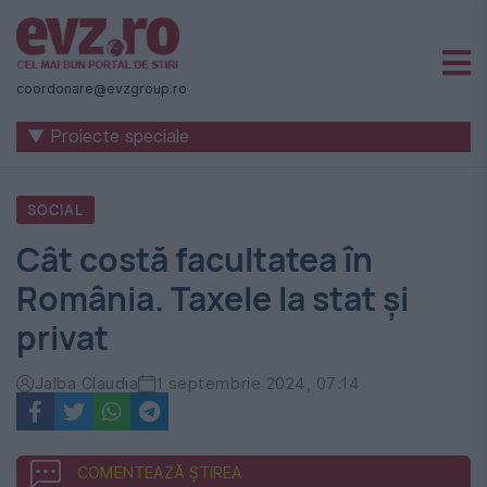
Știri
naționale
coordonare@evzgroup.ro
și
▼ Proiecte speciale
internaționale
|
SOCIAL
România
Cât costă facultatea în
-
România. Taxele la stat și
Evenimentul
privat
Zilei
Jalba Claudia
1 septembrie 2024, 07:14
COMENTEAZĂ ȘTIREA