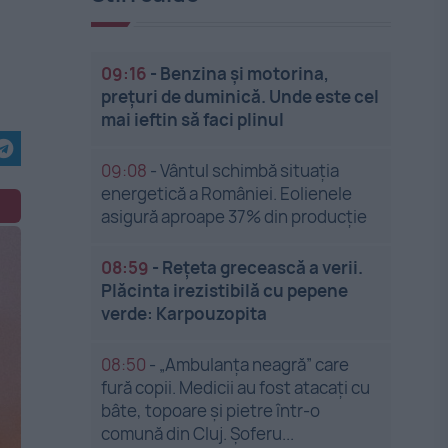
09:16
-
Benzina și motorina,
prețuri de duminică. Unde este cel
mai ieftin să faci plinul
09:08
-
Vântul schimbă situația
energetică a României. Eolienele
asigură aproape 37% din producție
08:59
-
Rețeta grecească a verii.
Plăcinta irezistibilă cu pepene
verde: Karpouzopita
08:50
-
„Ambulanța neagră” care
fură copii. Medicii au fost atacați cu
bâte, topoare și pietre într-o
comună din Cluj. Șoferu...