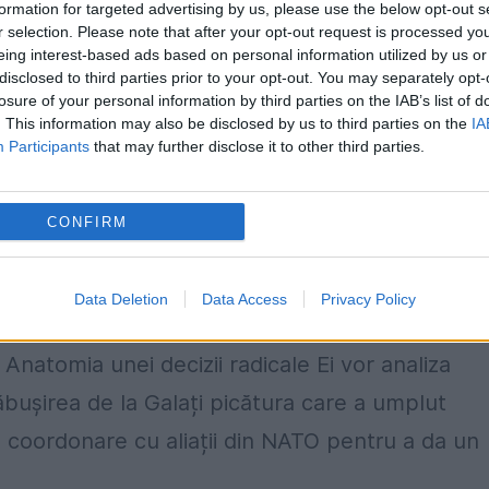
formation for targeted advertising by us, please use the below opt-out s
r selection. Please note that after your opt-out request is processed y
eing interest-based ads based on personal information utilized by us or
 ci a ridicat oficial problema la Organizația
disclosed to third parties prior to your opt-out. You may separately opt-
losure of your personal information by third parties on the IAB’s list of
e frontieră într-o dezbatere globală privind
. This information may also be disclosed by us to third parties on the
IA
Participants
that may further disclose it to other third parties.
 la granița NATO. Mesajele venite de la vârful
gue. Bucureștiul vorbește acum pe un ton
CONFIRM
ponsabile ale Federației Ruse.
stului de astăzi devine uriașă în contextul
Data Deletion
Data Access
Privacy Policy
iști și analiști vor pune pe masă dedesubturile
Anatomia unei decizii radicale Ei vor analiza
răbușirea de la Galați picătura care a umplut
ă coordonare cu aliații din NATO pentru a da un