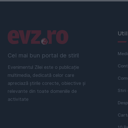
Linkuri utile
Uti
Medi
Cel mai bun portal de stiri!
Cont
Evenimentul Zilei este o publicație
multimedia, dedicată celor care
Comu
apreciază știrile corecte, obiective și
Stiri
relevante din toate domeniile de
activitate
Desp
Cart
10 R