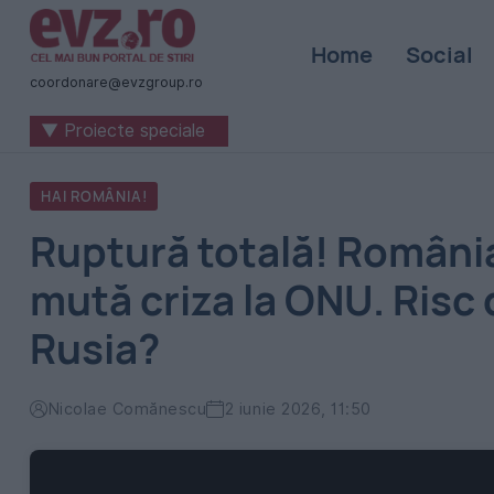
Știri
Home
Social
naționale
coordonare@evzgroup.ro
și
▼ Proiecte speciale
internaționale
|
HAI ROMÂNIA!
România
Ruptură totală! România
-
mută criza la ONU. Risc 
Evenimentul
Rusia?
Zilei
Nicolae Comănescu
2 iunie 2026, 11:50