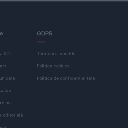
le
GDPR
a KIT
Termeni si conditii
act
Politica cookies
nicate
Politica de confidențialitate
 calde
re noi
a editorială
eguli