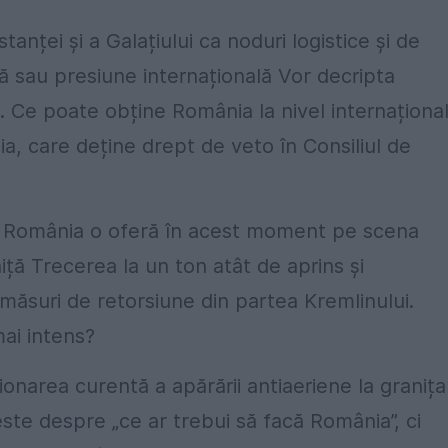
anței și a Galațiului ca noduri logistice și de
că sau presiune internațională Vor decripta
. Ce poate obține România la nivel internaționa
a, care deține drept de veto în Consiliul de
re România o oferă în acest moment pe scena
ță Trecerea la un ton atât de aprins și
 măsuri de retorsiune din partea Kremlinului.
mai intens?
onarea curentă a apărării antiaeriene la granița
ste despre „ce ar trebui să facă România”, ci