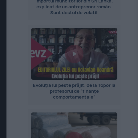
Importul muncitorilor din Sri Lanka,
explicat de un antreprenor român.
Sunt destul de volatili
Evoluția lui pește prăjit: de la Topor la
profesorul de ”finanțe
comportamentale”