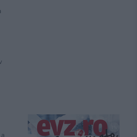
a
v
 a