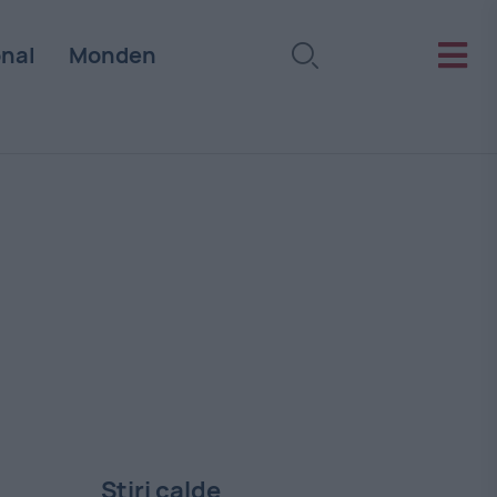
onal
Monden
Stiri calde