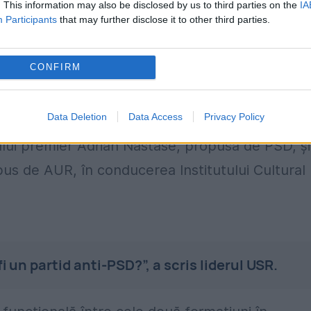
ntă o nouă dovadă a colaborării dintre PSD și
AU
. This information may also be disclosed by us to third parties on the
IA
Participants
that may further disclose it to other third parties.
angajamentul social-democraților față de o
CONFIRM
m că AUR este un partid anti-PSD?
Data Deletion
Data Access
Privacy Policy
 Fritz a afirmat că „majoritatea PSD-AUR” a
ului premier Adrian Năstase, propusă de PSD, și
pus de AUR, în conducerea Institutului Cultural
un partid anti-PSD?”, a scris liderul USR.