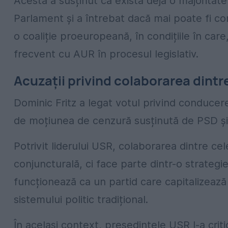
Acesta a susținut că există deja o majoritate
Parlament și a întrebat dacă mai poate fi con
o coaliție proeuropeană, în condițiile în care,
frecvent cu AUR în procesul legislativ.
Acuzații privind colaborarea dintr
Dominic Fritz a legat votul privind conducere
de moțiunea de cenzură susținută de PSD ș
Potrivit liderului USR, colaborarea dintre ce
conjuncturală, ci face parte dintr-o strategi
funcționează ca un partid care capitalizează
sistemului politic tradițional.
În același context, președintele USR l-a cri