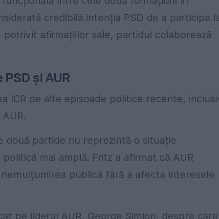
 funcțională între cele două formațiuni în
siderată credibilă intenția PSD de a participa l
 potrivit afirmațiilor sale, partidul colaborează
e PSD și AUR
a ICR de alte episoade politice recente, inclusi
i AUR.
le două partide nu reprezintă o situație
e politică mai amplă. Fritz a afirmat că AUR
 nemulțumirea publică fără a afecta interesele
ticat pe liderul AUR, George Simion, despre care