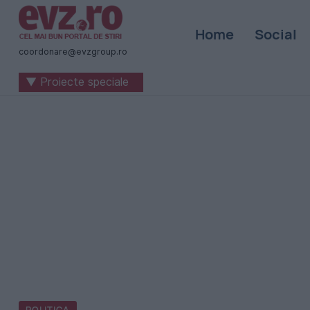
Știri
Home
Social
naționale
coordonare@evzgroup.ro
și
▼ Proiecte speciale
internaționale
|
România
-
Evenimentul
Zilei