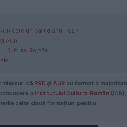
AUR este un partid anti-PSD?
 și AUR
lui Cultural Român
lele
t miercuri că
PSD
și
AUR
au format o majoritat
a conducere a
Institutului Cultural Român
(ICR),
erile celor două formațiuni pentru