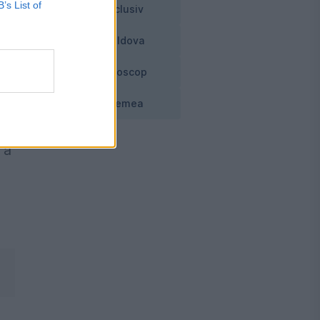
R
B’s List of
Exclusiv
Moldova
Horoscop
Vremea
 a