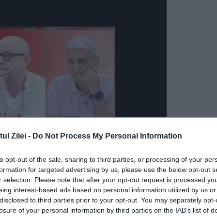
l Zilei -
Do Not Process My Personal Information
to opt-out of the sale, sharing to third parties, or processing of your per
formation for targeted advertising by us, please use the below opt-out s
e Senatul a votat noua
conducere a ICR
, instituți
r selection. Please note that after your opt-out request is processed y
eing interest-based ads based on personal information utilized by us or
în străinătate.
disclosed to third parties prior to your opt-out. You may separately opt-
losure of your personal information by third parties on the IAB’s list of