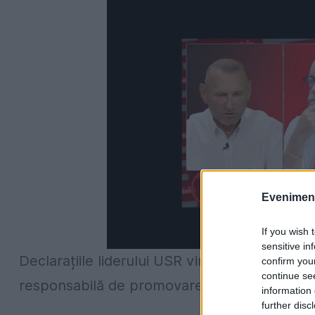
Evenimentu
If you wish 
sensitive in
Declarațiile liderului USR vin la o zi după c
confirm you
continue se
responsabilă de promovarea culturii române 
information 
further disc