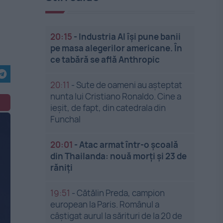
20:15
-
Industria AI își pune banii
pe masa alegerilor americane. În
ce tabără se află Anthropic
20:11
-
Sute de oameni au așteptat
nunta lui Cristiano Ronaldo. Cine a
ieșit, de fapt, din catedrala din
Funchal
20:01
-
Atac armat într-o școală
din Thailanda: nouă morți și 23 de
răniți
19:51
-
Cătălin Preda, campion
european la Paris. Românul a
câștigat aurul la sărituri de la 20 de