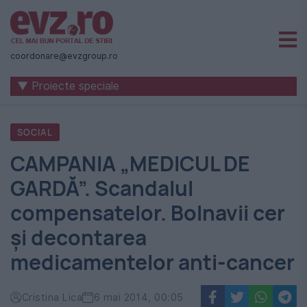
Știri
naționale
coordonare@evzgroup.ro
și
▼ Proiecte speciale
internaționale
|
SOCIAL
România
CAMPANIA „MEDICUL DE
-
GARDĂ”. Scandalul
Evenimentul
compensatelor. Bolnavii cer
Zilei
și decontarea
medicamentelor anti-cancer
Cristina Lica
6 mai 2014, 00:05