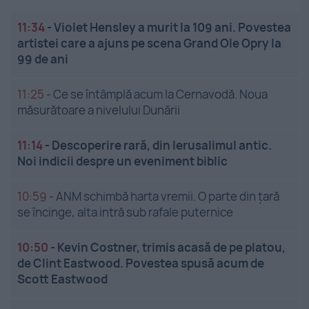
11:34
-
Violet Hensley a murit la 109 ani. Povestea
artistei care a ajuns pe scena Grand Ole Opry la
99 de ani
11:25
-
Ce se întâmplă acum la Cernavodă. Noua
măsurătoare a nivelului Dunării
11:14
-
Descoperire rară, din Ierusalimul antic.
Noi indicii despre un eveniment biblic
10:59
-
ANM schimbă harta vremii. O parte din țară
se încinge, alta intră sub rafale puternice
10:50
-
Kevin Costner, trimis acasă de pe platou,
de Clint Eastwood. Povestea spusă acum de
Scott Eastwood