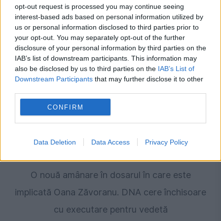
opt-out request is processed you may continue seeing
Medicamente uzuale pentru digestie, oprite de
interest-based ads based on personal information utilized by
us or personal information disclosed to third parties prior to
la vânzare. Ce verificări face ANMDMR
your opt-out. You may separately opt-out of the further
disclosure of your personal information by third parties on the
IAB’s list of downstream participants. This information may
also be disclosed by us to third parties on the
IAB’s List of
Downstream Participants
that may further disclose it to other
third parties.
CONFIRM
Data Deletion
Data Access
Privacy Policy
MONDEN
O nouă amânare în dosarul în care este
implicată Oana Zăvoranu. DNA cere închisoare
cu executare pentru vedetă