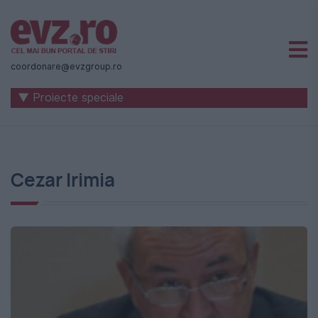
Știri
naționale
coordonare@evzgroup.ro
și
▼ Proiecte speciale
internaționale
|
România
Cezar Irimia
-
Evenimentul
Zilei