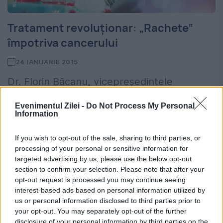
Tratament revoluționar: „Rachete”
împotriva cancerului
24 IANUARIE 2015
Dr. Florin Băcanu, vicepreședintele
Societății Naționale de Oncologie, este unul
Evenimentul Zilei -
Do Not Process My Personal
Information
dintre medicii optimiști în ceea ce privește
vindecarea bolilor de cancer. La nivel
If you wish to opt-out of the sale, sharing to third parties, or
processing of your personal or sensitive information for
mondial, aproximativ șapte milioane de
targeted advertising by us, please use the below opt-out
oameni mor,...
section to confirm your selection. Please note that after your
opt-out request is processed you may continue seeing
interest-based ads based on personal information utilized by
us or personal information disclosed to third parties prior to
your opt-out. You may separately opt-out of the further
disclosure of your personal information by third parties on the