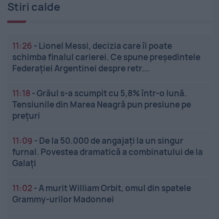
Stiri calde
11:26
-
Lionel Messi, decizia care îi poate
schimba finalul carierei. Ce spune președintele
Federației Argentinei despre retr...
11:18
-
Grâul s-a scumpit cu 5,8% într-o lună.
Tensiunile din Marea Neagră pun presiune pe
prețuri
11:09
-
De la 50.000 de angajați la un singur
furnal. Povestea dramatică a combinatului de la
Galați
11:02
-
A murit William Orbit, omul din spatele
Grammy-urilor Madonnei