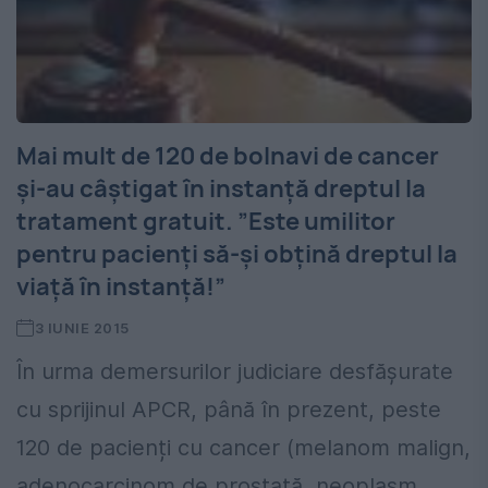
Mai mult de 120 de bolnavi de cancer
și-au câștigat în instanță dreptul la
tratament gratuit. ”Este umilitor
pentru pacienți să-și obțină dreptul la
viață în instanță!”
3 IUNIE 2015
În urma demersurilor judiciare desfășurate
cu sprijinul APCR, până în prezent, peste
120 de pacienți cu cancer (melanom malign,
adenocarcinom de prostată, neoplasm