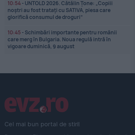
10:54
-
UNTOLD 2026. Cătălin Țone: „Copiii
noștri au fost tratați cu SATIVA, piesa care
glorifică consumul de droguri”
10:45
-
Schimbări importante pentru românii
care merg în Bulgaria. Noua regulă intră în
vigoare duminică, 9 august
Linkuri utile
Cel mai bun portal de stiri!