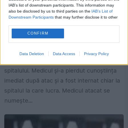
IAB’s list of downstream participants. This information may
also be disclosed by us to third parties on the
IAB’s List of
Downstream Participants
that may further disclose it to other
Medic bătut în curtea spitalului la
third parties.
Galați. Un necunoscut l-a lovit în cap
CONFIRM
cu o cărămidă
21 DECEMBRIE 2014
Data Deletion
Data Access
Privacy Policy
Atacatorul nu a fost de găsit de paza
spitalului. Medicul și-a pierdut cunoștiința
imediat după atac și a fost internat chiar la
spitalul la care lucra. Medicul atacat se
numește...