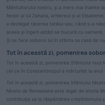
Mântuitorului nostru, şi a mers mai înainte l
fecior al lui Zaharia, arhiereul şi al Elisabet
a dezlegat tăcerea tatălui sau, când s-a năs
aceea şi îngerii astăzi se bucură cu oamenii, 
Şi se face soborul lui în sfânta sa casă de r
Tot în această zi, pomenirea soboru
Tot în această zi, pomenirea Sfântului noul
cel ce în Constantinopol a mărturisit la anul 
Tot în această zi, pomenirea Sfântului Nice
Niceta de Remesiana este legat de istoria Bi
contribuţia sa la răspândirea creştinismului 