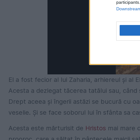
participants
Downstream 
El a fost fecior al lui Zaharia, arhiereul şi al
Acesta a dezlegat tăcerea tatălui sau, când 
Drept aceea şi îngerii astăzi se bucură cu oa
veselie. Şi se face soborul lui în sfânta sa c
Acesta este mărturisit de
Hristos
mai mare de
prooroc, care a săltat în pântecele maicii sa