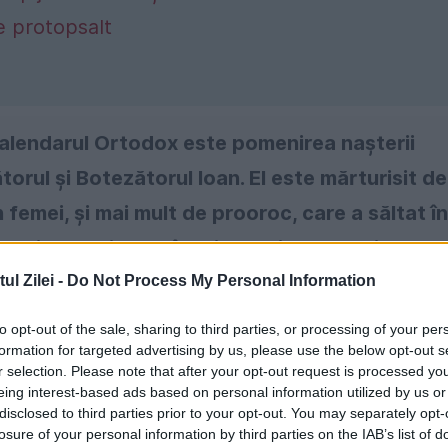
de protopsalt
 Calendarul Ortodox este pomenirea nașterii
torul şi Botezătorul Ioan. El este mărturisit de
 femei, şi mai mult de prooroc, care a săltat în
menilor venirea Mântuitorului nostru, şi a mer
ierea.
l Zilei -
Do Not Process My Personal Information
to opt-out of the sale, sharing to third parties, or processing of your per
formation for targeted advertising by us, please use the below opt-out s
r selection. Please note that after your opt-out request is processed y
eing interest-based ads based on personal information utilized by us or
disclosed to third parties prior to your opt-out. You may separately opt-
losure of your personal information by third parties on the IAB’s list of