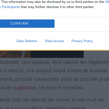
. This information may also be disclosed by us to third parties on the
IA
Participants
that may further disclose it to other third parties.
CONFIRM
Data Deletion
Data Access
Privacy Policy
 Elisabetei, cea stearpă, fiind născut din făgăduin
s-a născut, şi a umplut toată lumea de bucurie.
menii, şi toată lumea este plină de bucurie şi d
asă de
rugăciune
, ce este în Forachia.
cât toţi cei născuţi din femei, şi mai mult de
le, şi a propovăduit oamenilor venirea