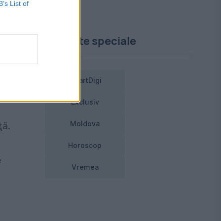
B’s List of
Proiecte speciale
SmartDigi
Exclusiv
Moldova
ţă.
Horoscop
e
Vremea