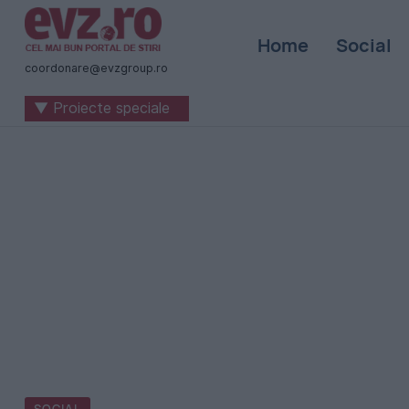
Știri
Home
Social
naționale
coordonare@evzgroup.ro
și
▼ Proiecte speciale
internaționale
|
România
-
Evenimentul
Zilei