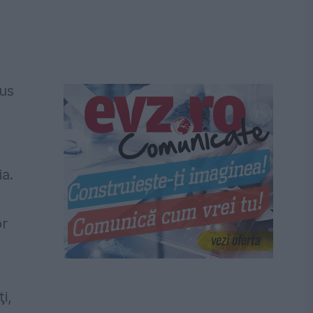
sus
i
ia.
or
i,