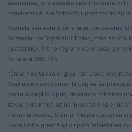
asemenea, prin scrierile sale întocmite în lim
românească, s-a îmbogăţit patrimoniul spirit
Numele său este strâns legat de cetatea în
întemeiat de împăratul Traian, care se afla 
(astăzi Niş), într-o regiune deluroasă, pe val
între anii 366-414.
fântul Niceta era originar din Dacia Mediter
Deşi este daco-roman la origine se presupun
parte a vieţii în Apus, deoarece folosirea u
izvoare de limbă latină în scrierile sale, ne î
numai latineşte, Sfântul Niceta cunoştea şi 
unde limba greacă îşi disputa întâietatea cu li