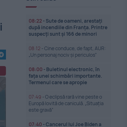
08:22
-
Sute de oameni, arestați
i
după incendiile din Franța. Printre
suspecți sunt și 166 de minori
08:12
-
Cine conduce, de fapt, AUR:
„Un personaj nociv și periculos”
08:00
-
Buletinul electronic, în
fața unei schimbări importante.
Termenul care se apropie
07:49
-
O eclipsă rară vine peste o
Europă lovită de caniculă. „Situația
este gravă”
07:40
-
Cancerul lui Joe Biden a