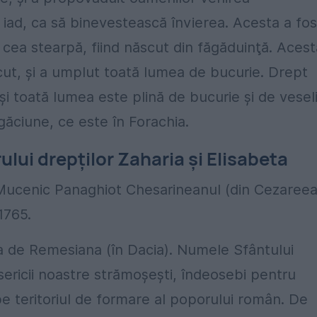
a iad, ca să binevestească învierea. Acesta a fos
ei, cea stearpă, fiind născut din făgăduinţă. Aces
cut, şi a umplut toată lumea de bucurie. Drept
şi toată lumea este plină de bucurie şi de veseli
ugăciune, ce este în Forachia.
lui drepţilor Zaharia şi Elisabeta
 Mucenic Panaghiot Chesarineanul (din Cezareea
1765.
ta de Remesiana (în Dacia). Numele Sfântului
sericii noastre strămoşeşti, îndeosebi pentru
pe teritoriul de formare al poporului român. De