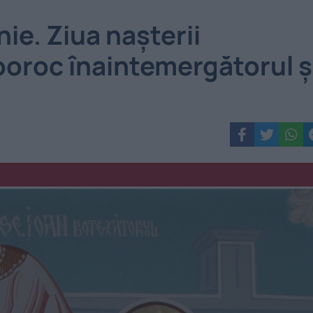
ie. Ziua nașterii
rooroc înaintemergătorul ş