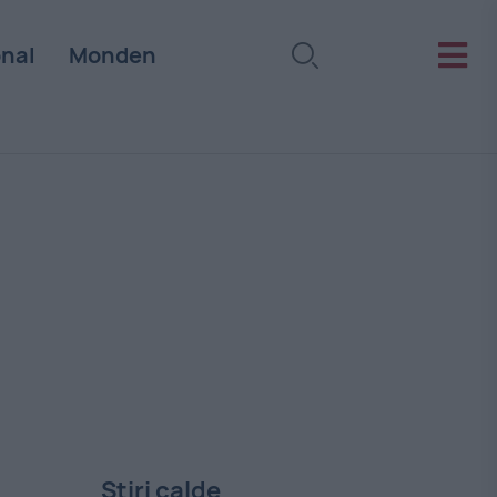
onal
Monden
Stiri calde