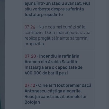
ajuns într-un stadiu avansat. Fiul
său vorbește despre suferința
fostului președinte
07:29
-
Nu e cea mai bună zi să le
contrazici. Două zodii ar putea avea
replica pregătită înainte să termini
propoziția
07:20
-
Incendiu la rafinăria
Aramco din Arabia Saudită.
Instalația are o capacitate de
400.000 de barili pe zi
07:12
-
Cine ar fi fost premier dacă
Antonescu câștiga alegerile.
Reacția când a auzit numele lui
Bolojan