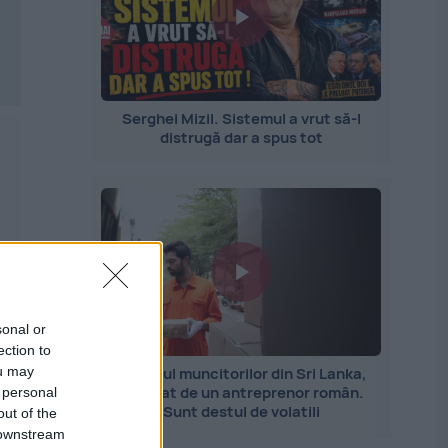
Serghei Mizil. Sistemul a vrut să-l
distrugă dar a spus tot
s
sonal or
ection to
ou may
Importul muncitorilor din Sri Lanka,
explicat de un antreprenor român.
 personal
Sunt destul de volatili
out of the
 downstream