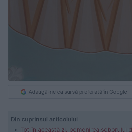
Adaugă-ne ca sursă preferată în Google
Din cuprinsul articolului
Tot în această zi, pomenirea soborului dr