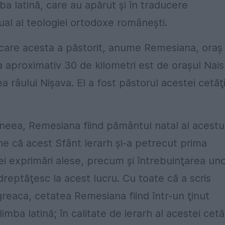
ba latină, care au apărut şi în traducere
ual al teologiei ortodoxe româneşti.
 care acesta a păstorit, anume Remesiana, oraş
la aproximativ 30 de kilometri est de oraşul Nai
ea râului Nişava. El a fost păstorul acestei cetăţ
aneea, Remesiana fiind pământul natal al acestu
e că acest Sfânt Ierarh şi-a petrecut prima
nei exprimări alese, precum şi întrebuinţarea un
ndreptăţesc la acest lucru. Cu toate că a scris
greaca, cetatea Remesiana fiind într-un ţinut
mba latină; în calitate de ierarh al acestei cetăţ