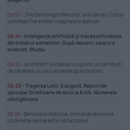
09:51
-
„The Dark Knight Returns”, la 40 de ani. Cum a
schimbat Frank Miller imaginea lui Batman
09:41
-
Inteligența artificială și marea schimbare
din creierul oamenilor. După decenii, ceva s-a
inversat. Studiu
09:32
-
Am înfrânt! România nu a primit un certificat
de sănătate, ci unul de handicap economic
09:25
-
Tragerea Loto, 9 august. Report de
aproape 10 milioane de euro la 6/49. Numerele
câștigătoare
09:16
-
Benzina și motorina, prețuri de duminică.
Unde este cel mai ieftin să faci plinul