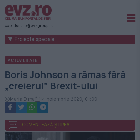
Știri
naționale
coordonare@evzgroup.ro
și
▼ Proiecte speciale
internaționale
|
ACTUALITATE
România
Boris Johnson a rămas fără
-
„creierul” Brexit-ului
Evenimentul
Zilei
Maria Dima
14 noiembrie 2020, 01:00
COMENTEAZĂ ȘTIREA