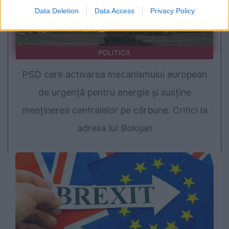
Data Deletion
Data Access
Privacy Policy
POLITICA
PSD cere activarea mecanismului european
de urgență pentru energie și susține
menținerea centralelor pe cărbune. Critici la
adresa lui Bolojan