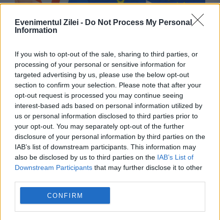
Evenimentul Zilei -
Do Not Process My Personal
Information
If you wish to opt-out of the sale, sharing to third parties, or
processing of your personal or sensitive information for
targeted advertising by us, please use the below opt-out
INTERNATIONAL
section to confirm your selection. Please note that after your
opt-out request is processed you may continue seeing
Efectele Brexit în medicină. Copiii din Marea
interest-based ads based on personal information utilized by
Britanie cu o formă agresivă de cancer
us or personal information disclosed to third parties prior to
your opt-out. You may separately opt-out of the further
cerebral au pierdut accesul la un studiu clinic
disclosure of your personal information by third parties on the
IAB’s list of downstream participants. This information may
european vital
also be disclosed by us to third parties on the
IAB’s List of
Downstream Participants
that may further disclose it to other
third parties.
CONFIRM