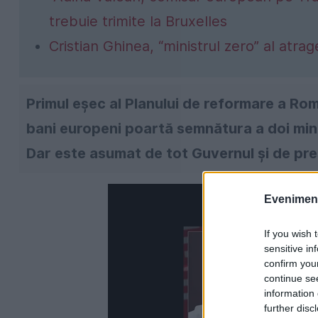
trebuie trimite la Bruxelles
Cristian Ghinea, “ministrul zero” al atra
Primul eșec al Planului de reformare a Rom
bani europeni poartă semnătura a doi miniș
Dar este asumat de tot Guvernul și de pre
Evenimentu
If you wish 
sensitive in
confirm you
continue se
information 
further disc