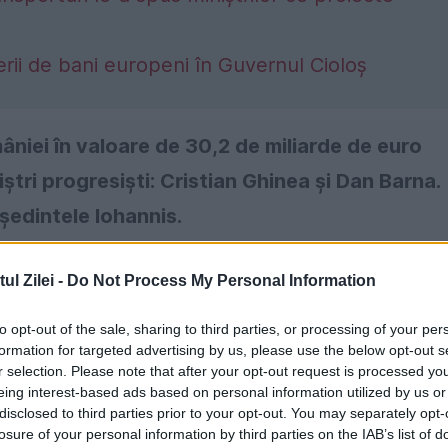
gerii de bani europeni în Guvernul Cioloș
âniei în valoare de 30,2 de miliarde de euro
tri progresiști: Cristian Ghinea și Dan Barna.
ședintele Iohannis.
l Zilei -
Do Not Process My Personal Information
to opt-out of the sale, sharing to third parties, or processing of your per
formation for targeted advertising by us, please use the below opt-out s
r selection. Please note that after your opt-out request is processed y
eing interest-based ads based on personal information utilized by us or
disclosed to third parties prior to your opt-out. You may separately opt-
losure of your personal information by third parties on the IAB’s list of