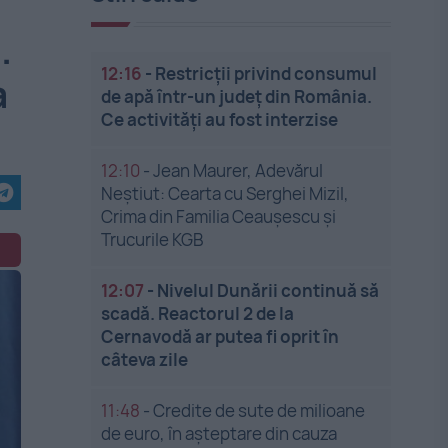
.
12:16
-
Restricții privind consumul
a
de apă într-un județ din România.
Ce activități au fost interzise
12:10
-
Jean Maurer, Adevărul
Neștiut: Cearta cu Serghei Mizil,
Crima din Familia Ceaușescu și
Trucurile KGB
12:07
-
Nivelul Dunării continuă să
scadă. Reactorul 2 de la
Cernavodă ar putea fi oprit în
câteva zile
11:48
-
Credite de sute de milioane
de euro, în așteptare din cauza