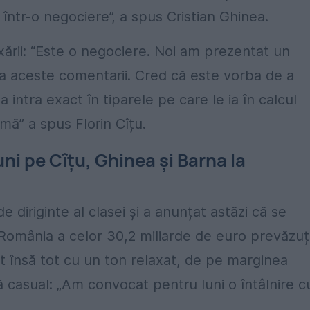
tr-o negociere”, a spus Cristian Ghinea.
axării: “Este o negociere. Noi am prezentat un
la aceste comentarii. Cred că este vorba de a
ntra exact în tiparele pe care le ia în calcul
mă” a spus Florin Cîțu.
uni pe Cîțu, Ghinea și Barna la
e diriginte al clasei și a anunțat astăzi că se
e România a celor 30,2 miliarde de euro prevăzuț
t însă tot cu un ton relaxat, de pe marginea
tă casual: „Am convocat pentru luni o întâlnire c