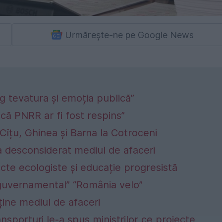
Urmărește-ne pe Google News
leg tevatura și emoția publică”
ă PNRR ar fi fost respins”
 Cîțu, Ghinea și Barna la Cotroceni
 a desconsiderat mediul de afaceri
ecte ecologiste și educație progresistă
guvernamental” “România velo”
ține mediul de afaceri
porturi le-a spus miniștrilor ce proiecte