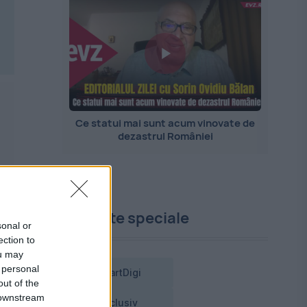
Ce statui mai sunt acum vinovate de
dezastrul României
Proiecte speciale
sonal or
ection to
ou may
 personal
SmartDigi
out of the
 downstream
Exclusiv