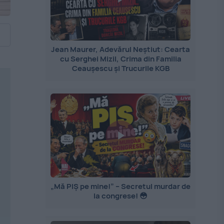
Jean Maurer, Adevărul Neștiut: Cearta
cu Serghei Mizil, Crima din Familia
Ceaușescu și Trucurile KGB
„Mă PIȘ pe mine!” – Secretul murdar de
la congrese! 😳