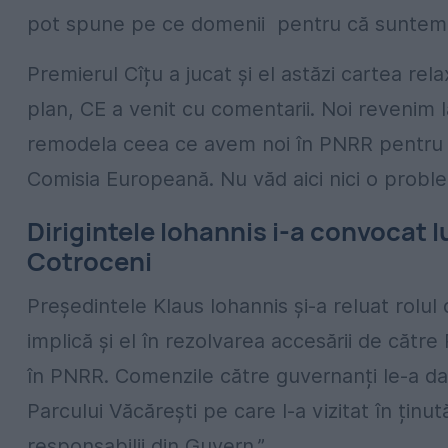
pot spune pe ce domenii pentru că suntem în
Premierul Cîțu a jucat și el astăzi cartea rel
plan, CE a venit cu comentarii. Noi revenim 
remodela ceea ce avem noi în PNRR pentru a i
Comisia Europeană. Nu văd aici nici o proble
Dirigintele Iohannis i-a convocat l
Cotroceni
Președintele Klaus Iohannis și-a reluat rolul d
implică și el în rezolvarea accesării de cătr
în PNRR. Comenzile către guvernanți le-a da
Parcului Văcărești pe care l-a vizitat în ținu
responsabilii din Guvern.”