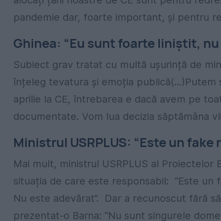
alocați țării noastre de CE sunt pentru redr
pandemie dar, foarte important, și pentru re
Ghinea: “Eu sunt foarte liniștit, n
Subiect grav tratat cu multă ușurință de minis
înțeleg tevatura și emoția publică(...)Pute
aprilie la CE, întrebarea e dacă avem pe to
documentate. Vom lua decizia săptămâna vii
Ministrul USRPLUS: “Este un fake n
Mai mult, ministrul USRPLUS al Proiectelor E
situația de care este responsabil: “Este un 
Nu este adevărat”. Dar a recunoscut fără să 
prezentat-o Barna: “Nu sunt singurele domen