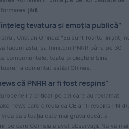
esarea României în urma pierderilor cauzate de
formarea țării.
u înțeleg tevatura și emoția publică”
trul, Cristian Ghinea: “Eu sunt foarte liniștit, n
m să facem asta, să trimitem PNRR până pe 30
ate componentele, toate proiectele bine
toare.” a comentat astăzi Ghinea.
ews că PNRR ar fi fost respins”
uropene i-a criticat pe cei care au reclamat
fake news care circulă că CE ar fi respins PNRR.
vrea că situația este mai gravă decât a
ii pe care Comisia a avut observații. Nu vă mai