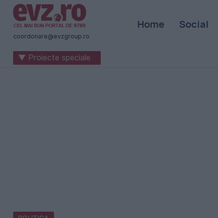
Știri
Home
Social
naționale
coordonare@evzgroup.ro
și
▼ Proiecte speciale
internaționale
|
România
-
Evenimentul
Zilei