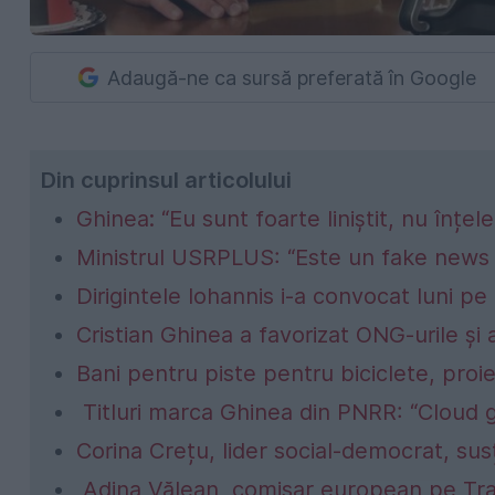
Adaugă-ne ca sursă preferată în Google
Din cuprinsul articolului
Ghinea: “Eu sunt foarte liniștit, nu înțe
Ministrul USRPLUS: “Este un fake news c
Dirigintele Iohannis i-a convocat luni pe
Cristian Ghinea a favorizat ONG-urile și
Bani pentru piste pentru biciclete, proi
Titluri marca Ghinea din PNRR: “Cloud 
Corina Crețu, lider social-democrat, sus
Adina Vălean, comisar european pe Trans