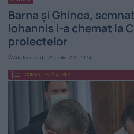
POLITICA
Barna și Ghinea, semnat
Iohannis i-a chemat la 
proiectelor
Ada Meseșan
22 aprilie 2021, 21:14
COMENTEAZĂ ȘTIREA