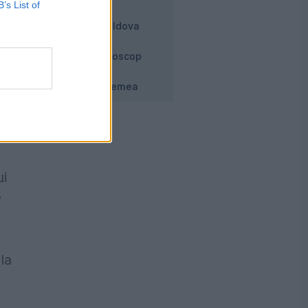
B’s List of
Moldova
Horoscop
Vremea
ui
7
la