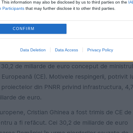
. This information may also be disclosed by us to third parties on the
IA
Participants
that may further disclose it to other third parties.
CONFIRM
Data Deletion
Data Access
Privacy Policy
ieri seară la TVR 1 că Planul Național de
 30,2 de miliarde de euro conceput de ministrul
 Europeană (CE). Motivele respingerii, potrivit l
 proiectelor din PNRR privind infrastructura, 4,
iliarde de euro.
ropene, Cristian Ghinea a fost trimis de CE de 
ntru a fi refăcut. Cei 30,2 de miliarde de euro