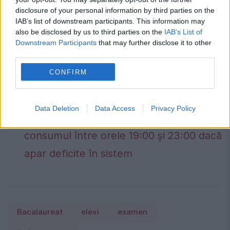
disclosure of your personal information by third parties on the
IAB’s list of downstream participants. This information may
Ai datorii la ANAF? Cum verifici gratuit,
also be disclosed by us to third parties on the
IAB’s List of
Downstream Participants
that may further disclose it to other
online, situația fiscală în doar câteva
third parties.
minute
CONFIRM
Guvernul a adoptat noi măsuri de
siguranță pentru piața de energie
Data Deletion
Data Access
Privacy Policy
electrică. Transelectrica poate limita
consumul între orele 19:00 și 23:00 dacă
apar deficite în sistem
Bacalaureat
elevi
examen