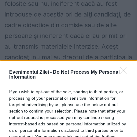
folosite sau nu, indiferent dacă au fost
introduse de aceştia ori de alţi candidaţi, de
cadre didactice din comisie sau de alte
persoane şi indiferent dacă ei au primit ori
au transmis materialele interzise. Aceşti
candidaţi nu mai au dreptul de a participa la
următoarele două sesiuni.
Evenimentul Zilei -
Do Not Process My Personal
Information
Ministerul Educaţiei pune la dispoziţia celor
If you wish to opt-out of the sale, sharing to third parties, or
interesaţi linia TELVERDE 0800801100
processing of your personal or sensitive information for
pentru sesizarea eventualelor
targeted advertising by us, please use the below opt-out
section to confirm your selection. Please note that after your
disfuncţionalităţi pe durata probelor scrise.
opt-out request is processed you may continue seeing
interest-based ads based on personal information utilized by
Numărul va fi disponibil în perioada 16 - 19
us or personal information disclosed to third parties prior to
august, între orele 8,00 - 16,00.
your opt-out. You may separately opt-out of the further