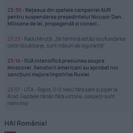
23:30
-
Rețeaua din spatele campaniei AUR
pentru suspendarea președintelui Nicușor Dan.
Milioane de lei, propagandă și conexi...
23:23
-
Radu Miruță: „Se termină astăzi scufundarea
celor două barje, sunt măsuri de siguranţă”
23:14
-
SUA intensifică presiunea asupra
Moscovei. Senatorii americani au aprobat noi
sancțiuni majore împotriva Rusiei
23:07
-
UTA - Rapid, 0-0. Meci fără sare și piper la
Arad. Gazdele rămân fără victorie, oaspeții sunt
neînvinși
HAI România!