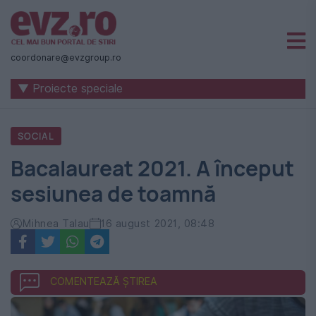
Știri
naționale
coordonare@evzgroup.ro
și
▼ Proiecte speciale
internaționale
|
SOCIAL
România
Bacalaureat 2021. A început
-
sesiunea de toamnă
Evenimentul
Zilei
Mihnea Talau
16 august 2021, 08:48
COMENTEAZĂ ȘTIREA