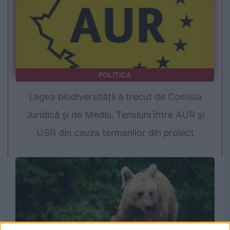
POLITICA
Legea biodiversității a trecut de Comisia
Juridică și de Mediu. Tensiuni între AUR și
USR din cauza termenilor din proiect