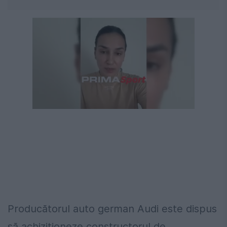
Următorul videoclip în 4
Anulează
Producătorul auto german Audi este dispus
să achiziționeze constructorul de