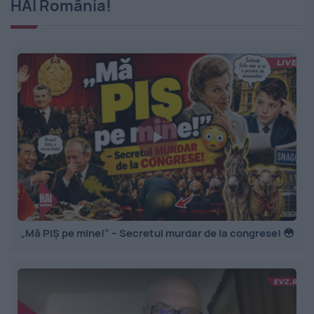
HAI România!
„Mă PIȘ pe mine!” – Secretul murdar de la congrese! 😳