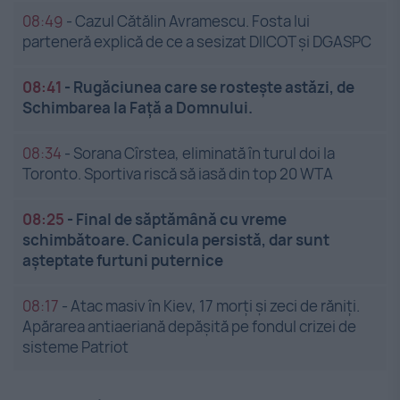
08:49
-
Cazul Cătălin Avramescu. Fosta lui
parteneră explică de ce a sesizat DIICOT și DGASPC
08:41
-
Rugăciunea care se rostește astăzi, de
Schimbarea la Față a Domnului.
08:34
-
Sorana Cîrstea, eliminată în turul doi la
Toronto. Sportiva riscă să iasă din top 20 WTA
08:25
-
Final de săptămână cu vreme
schimbătoare. Canicula persistă, dar sunt
așteptate furtuni puternice
08:17
-
Atac masiv în Kiev, 17 morți și zeci de răniți.
Apărarea antiaeriană depășită pe fondul crizei de
sisteme Patriot