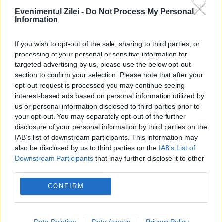
Evenimentul Zilei -
Do Not Process My Personal
Information
SOCIAL
If you wish to opt-out of the sale, sharing to third parties, or
Un urs a distrus o mașină pe Transfăgărășan.
processing of your personal or sensitive information for
targeted advertising by us, please use the below opt-out
Imaginile surprinse de un turist au devenit
section to confirm your selection. Please note that after your
virale
opt-out request is processed you may continue seeing
interest-based ads based on personal information utilized by
us or personal information disclosed to third parties prior to
your opt-out. You may separately opt-out of the further
disclosure of your personal information by third parties on the
IAB’s list of downstream participants. This information may
also be disclosed by us to third parties on the
IAB’s List of
Downstream Participants
that may further disclose it to other
third parties.
CONFIRM
INTERNATIONAL
Data Deletion
Data Access
Privacy Policy