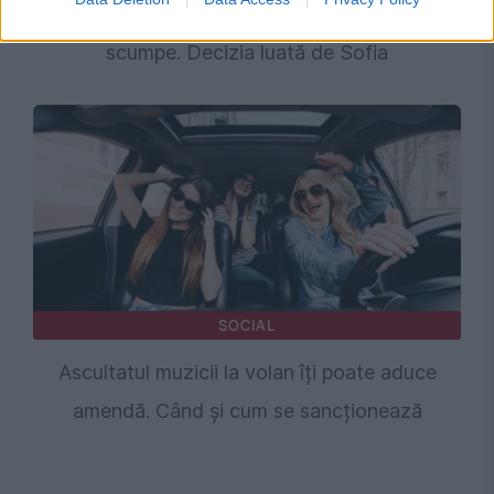
Vacanțele în Bulgaria, Grecia și Turcia, mai
scumpe. Decizia luată de Sofia
SOCIAL
Ascultatul muzicii la volan îți poate aduce
amendă. Când și cum se sancționează