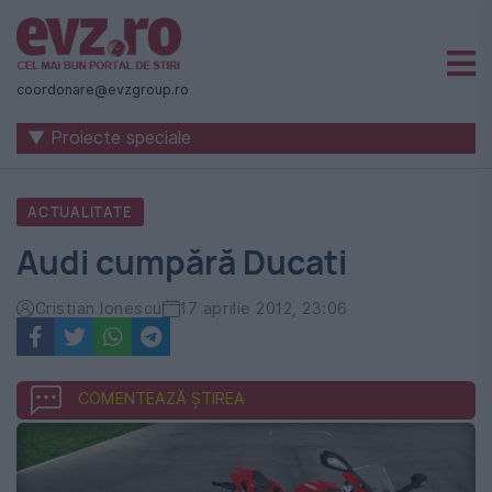
Știri
naționale
coordonare@evzgroup.ro
și
▼ Proiecte speciale
internaționale
|
ACTUALITATE
România
Audi cumpără Ducati
-
Evenimentul
Cristian Ionescu
17 aprilie 2012, 23:06
Zilei
COMENTEAZĂ ȘTIREA