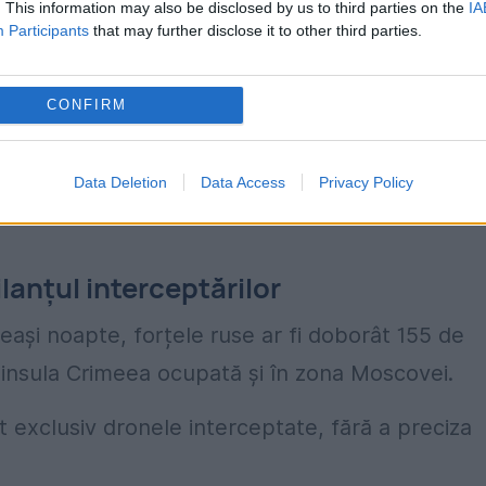
. This information may also be disclosed by us to third parties on the
IA
0 de kilometri de granița Ucrainei cu Rusia și la
Participants
that may further disclose it to other third parties.
 ceea ce indică o rază extinsă de acțiune pentr
CONFIRM
lavl, Mikhail Yevrayev, a declarat că „a fost
Data Deletion
Data Access
Privacy Policy
regiunea centrală a Rusiei”, semnalând o stare 
ilanțul interceptărilor
eeași noapte, forțele ruse ar fi doborât 155 de
eninsula Crimeea ocupată și în zona Moscovei.
t exclusiv dronele interceptate, fără a preciza