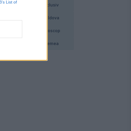
B’s List of
Exclusiv
u
Moldova
Horoscop
Vremea
de