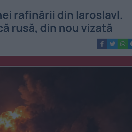
 rafinării din Iaroslavl.
ă rusă, din nou vizată