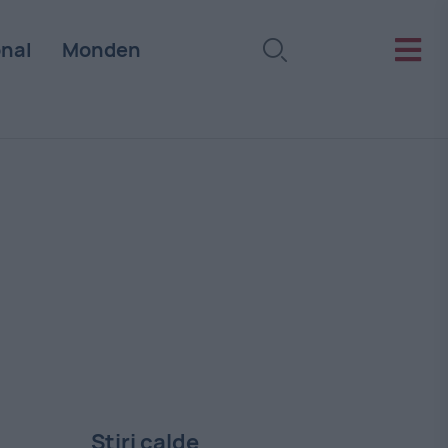
onal
Monden
Stiri calde