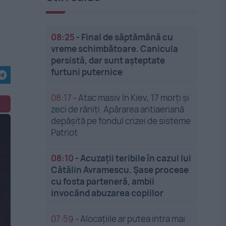
08:25
-
Final de săptămână cu
vreme schimbătoare. Canicula
persistă, dar sunt așteptate
furtuni puternice
08:17
-
Atac masiv în Kiev, 17 morți și
zeci de răniți. Apărarea antiaeriană
depășită pe fondul crizei de sisteme
Patriot
08:10
-
Acuzații teribile în cazul lui
Cătălin Avramescu. Șase procese
cu fosta parteneră, ambii
invocând abuzarea copiilor
07:59
-
Alocațiile ar putea intra mai