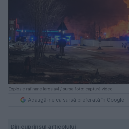
Explozie rafinarie Iaroslavl / sursa foto: captură video
Adaugă-ne ca sursă preferată în Google
Din cuprinsul articolului