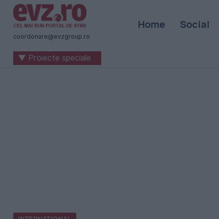
Știri
Home
Social
naționale
coordonare@evzgroup.ro
și
▼ Proiecte speciale
internaționale
|
România
-
Evenimentul
Zilei