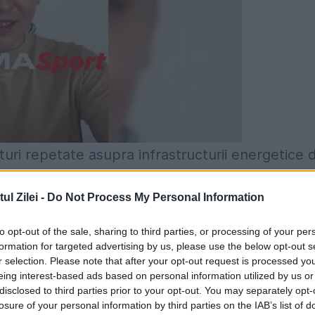
ituri repetate asupra infrastructurii energetice d
t în desfășurare.
l Zilei -
Do Not Process My Personal Information
tacului Ucrainei
to opt-out of the sale, sharing to third parties, or processing of your per
i lovit rafinăria Slavneft-YANOS, una dintre cel
formation for targeted advertising by us, please use the below opt-out s
r selection. Please note that after your opt-out request is processed y
n Rusia. Instalația are o capacitate de producție
eing interest-based ads based on personal information utilized by us or
disclosed to third parties prior to your opt-out. You may separately opt-
nsiderată un obiectiv strategic important.
losure of your personal information by third parties on the IAB’s list of