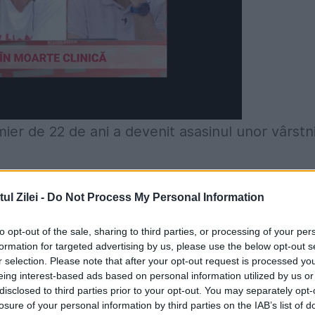
ier de 22 de ani a devenit asasinul unor vârstni
ai multor pacienți bătrâni.El este de asemenea
l Zilei -
Do Not Process My Personal Information
uri, potrivit
B1
.
to opt-out of the sale, sharing to third parties, or processing of your per
formation for targeted advertising by us, please use the below opt-out s
fârșitul anului 2017. Îngrijitorul era angajat
r selection. Please note that after your opt-out request is processed y
eekenduri, când supravegherea era scăzută din
eing interest-based ads based on personal information utilized by us or
disclosed to third parties prior to your opt-out. You may separately opt-
losure of your personal information by third parties on the IAB’s list of