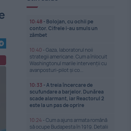
e
10:48
-
Bolojan, cu ochii pe
contor. Cifrele i-au smuls un
zâmbet
10:40
-
Gaza, laboratorul noii
strategii americane. Cum a înlocuit
Washingtonul marile intervenții cu
avanposturi-pilot și co...
10:33
-
A treia încercare de
scufundare a barjelor. Dunărea
scade alarmant, iar Reactorul 2
este la un pas de oprire
10:24
-
Cum a ajuns armata română
să ocupe Budapesta în 1919. Detalii