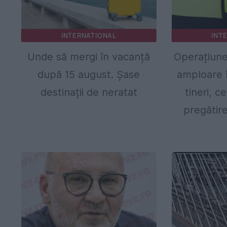
INTERNATIONAL
INT
Unde să mergi în vacanță
Operațiune
după 15 august. Șase
amploare î
destinații de neratat
tineri, c
pregătire