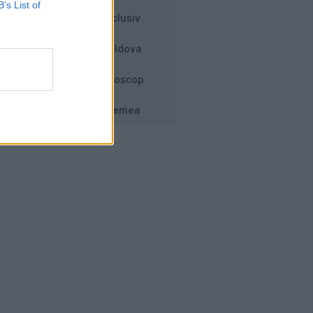
B’s List of
Exclusiv
Moldova
ic
Horoscop
Vremea