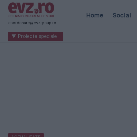
Știri
Home
Social
naționale
coordonare@evzgroup.ro
și
▼ Proiecte speciale
internaționale
|
România
-
Evenimentul
Zilei