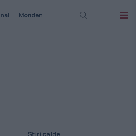
onal
Monden
Stiri calde