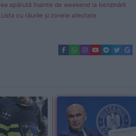
ea apărută înainte de weekend la benzinării
. Lista cu râurile și zonele afectate