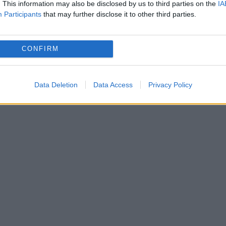
. This information may also be disclosed by us to third parties on the
IA
persoane și ar fi îmbolnăvit alte 4. Mai mulți
Participants
that may further disclose it to other third parties.
ăvit grav, fie au murit.
CONFIRM
batul a comis crimele. El va fi evaluat psihiatr
Data Deletion
Data Access
Privacy Policy