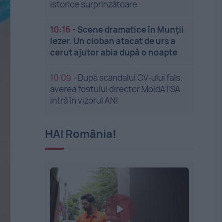
istorice surprinzătoare
10:16
-
Scene dramatice în Munții
Iezer. Un cioban atacat de urs a
cerut ajutor abia după o noapte
10:09
-
După scandalul CV-ului fals,
averea fostului director MoldATSA
intră în vizorul ANI
HAI România!