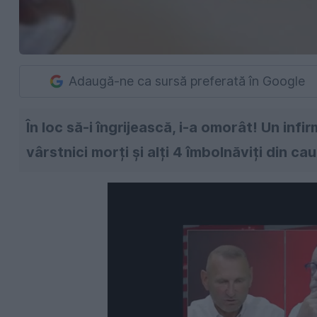
Adaugă-ne ca sursă preferată în Google
În loc să-i îngrijească, i-a omorât! Un infi
vârstnici morți și alți 4 îmbolnăviți din ca