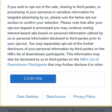
If you wish to opt-out of the sale, sharing to third parties, or
INTERNATIONAL
processing of your personal or sensitive information for
targeted advertising by us, please use the below opt-out
Și-a ascuns tatăl mort într-un congelator timp
section to confirm your selection. Please note that after your
opt-out request is processed you may continue seeing
de doi ani și jumătate. Motivul invocat i-a uimit
interest-based ads based on personal information utilized by
pe anchetatori
us or personal information disclosed to third parties prior to
your opt-out. You may separately opt-out of the further
disclosure of your personal information by third parties on the
IAB’s list of downstream participants. This information may
also be disclosed by us to third parties on the
IAB’s List of
Downstream Participants
that may further disclose it to other
third parties.
CONFIRM
Data Deletion
Data Access
Privacy Policy
INTERNATIONAL
România cere măsuri urgente din partea UE în