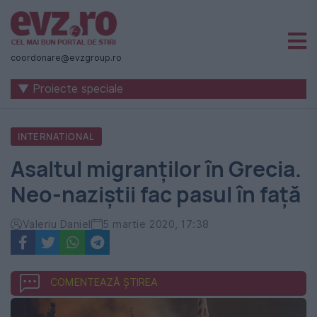
Știri
naționale
coordonare@evzgroup.ro
și
▼ Proiecte speciale
internaționale
|
INTERNATIONAL
România
Asaltul migranților în Grecia.
-
Neo-naziștii fac pasul în față
Evenimentul
Zilei
Valeriu Daniel
5 martie 2020, 17:38
COMENTEAZĂ ȘTIREA