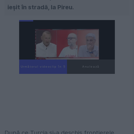
ieșit în stradă, la Pireu.
Următorul videoclip în 4
Anulează
După ce Turcia și-a deschis frontierele