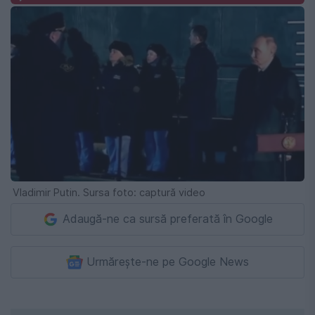
Vladimir Putin. Sursa foto: captură video
Adaugă-ne ca sursă preferată în Google
Urmărește-ne pe Google News