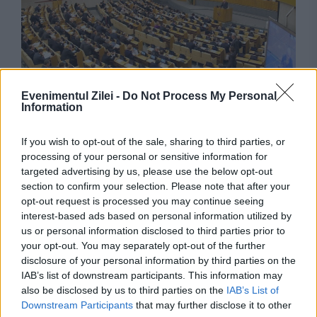
INTERNATIONAL
Evenimentul Zilei -
Do Not Process My Personal
Information
Partidul rus care se opune războiului din
Ucraina, exclus din alegeri. Sute de oameni
If you wish to opt-out of the sale, sharing to third parties, or
processing of your personal or sensitive information for
protestează
targeted advertising by us, please use the below opt-out
section to confirm your selection. Please note that after your
opt-out request is processed you may continue seeing
interest-based ads based on personal information utilized by
us or personal information disclosed to third parties prior to
your opt-out. You may separately opt-out of the further
disclosure of your personal information by third parties on the
IAB’s list of downstream participants. This information may
also be disclosed by us to third parties on the
IAB’s List of
Downstream Participants
that may further disclose it to other