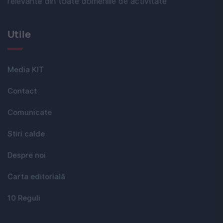
relevante din toate domeniile de activitate
Utile
Media KIT
Contact
Comunicate
Stiri calde
Despre noi
Carta editorială
10 Reguli