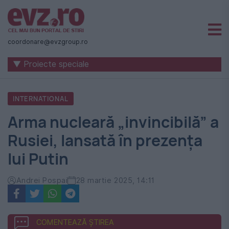
Știri
naționale
coordonare@evzgroup.ro
și
▼ Proiecte speciale
internaționale
|
INTERNATIONAL
România
Arma nucleară „invincibilă” a
-
Rusiei, lansată în prezența
Evenimentul
lui Putin
Zilei
Andrei Pospai
28 martie 2025, 14:11
COMENTEAZĂ ȘTIREA