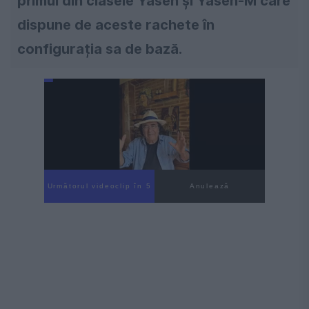
primul din clasele Yasen și Yasen-M care
dispune de aceste rachete în
configurația sa de bază.
Următorul videoclip în 4
Anulează