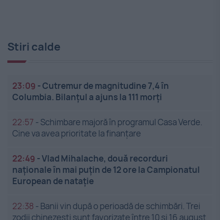
Stiri calde
23:09
-
Cutremur de magnitudine 7,4 în
Columbia. Bilanțul a ajuns la 111 morți
22:57
-
Schimbare majoră în programul Casa Verde.
Cine va avea prioritate la finanțare
22:49
-
Vlad Mihalache, două recorduri
naționale în mai puțin de 12 ore la Campionatul
European de nataţie
22:38
-
Banii vin după o perioadă de schimbări. Trei
zodii chinezești sunt favorizate între 10 și 16 august