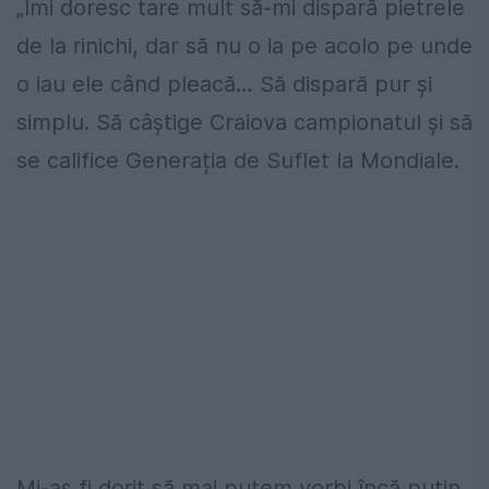
„Îmi doresc tare mult să-mi dispară pietrele
de la rinichi, dar să nu o ia pe acolo pe unde
o iau ele când pleacă… Să dispară pur și
simplu. Să câștige Craiova campionatul și să
se califice Generația de Suflet la Mondiale.
Mi-aș fi dorit să mai putem vorbi încă puțin,