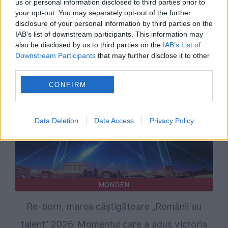
us or personal information disclosed to third parties prior to
your opt-out. You may separately opt-out of the further
disclosure of your personal information by third parties on the
IAB’s list of downstream participants. This information may
Recomandările noastre
also be disclosed by us to third parties on the
IAB’s List of
Downstream Participants
that may further disclose it to other
third parties.
CONFIRM
Data Deletion
Data Access
Privacy Policy
MONDEN
Re-born, marea câștigătoare „Românii au
talent” 2026. Momentul care a adus victoria