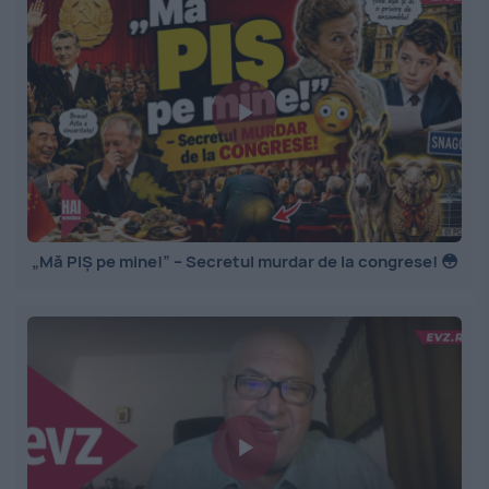
„Mă PIȘ pe mine!” – Secretul murdar de la congrese! 😳