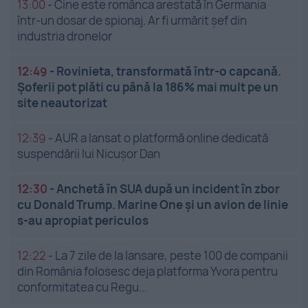
13:00
-
Cine este românca arestată în Germania
într-un dosar de spionaj. Ar fi urmărit șef din
industria dronelor
12:49
-
Rovinieta, transformată într-o capcană.
Șoferii pot plăti cu până la 186% mai mult pe un
site neautorizat
12:39
-
AUR a lansat o platformă online dedicată
suspendării lui Nicușor Dan
12:30
-
Anchetă în SUA după un incident în zbor
cu Donald Trump. Marine One și un avion de linie
s-au apropiat periculos
12:22
-
La 7 zile de la lansare, peste 100 de companii
din România folosesc deja platforma Yvora pentru
conformitatea cu Regu...