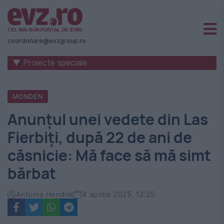
Știri
naționale
coordonare@evzgroup.ro
și
▼ Proiecte speciale
internaționale
|
MONDEN
România
Anunțul unei vedete din Las
-
Fierbiți, după 22 de ani de
Evenimentul
căsnicie: Mă face să mă simt
Zilei
bărbat
Antonia Hendrik
4 aprilie 2025, 12:25