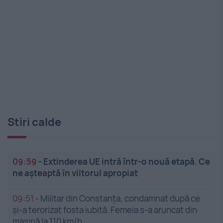
Stiri calde
09:59
-
Extinderea UE intră într-o nouă etapă. Ce
ne așteaptă în viitorul apropiat
09:51
-
Militar din Constanța, condamnat după ce
și-a terorizat fosta iubită. Femeia s-a aruncat din
mașină la 110 km/h