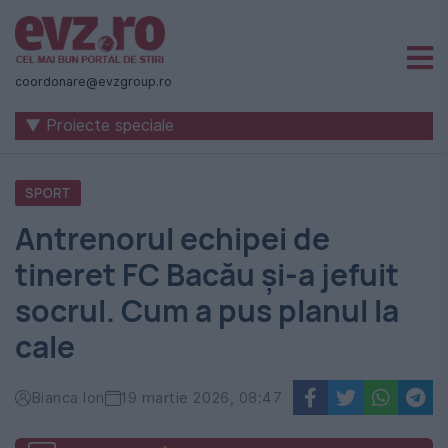
Știri
naționale
coordonare@evzgroup.ro
și
▼ Proiecte speciale
internaționale
|
SPORT
România
Antrenorul echipei de
-
tineret FC Bacău și-a jefuit
Evenimentul
socrul. Cum a pus planul la
Zilei
cale
Bianca Ion
19 martie 2026, 08:47