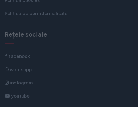
Politica cookies
Politica de confidențialitate
Rețele sociale
facebook
whatsapp
instagram
youtube
telegram
google news