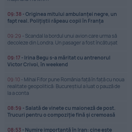
09:38
-
Originea mitului ambulanței negre, un
fapt real. Polițiștii răpeau copii în Franța
09:29
-
Scandal la bordul unui avion care urma să
decoleze din Londra. Un pasager a fost încătușat
09:17
-
Irina Begu s-a măritat cu antrenorul
Victor Crivoi, în weekend
09:10
-
Mihai Fifor pune România față în față cu noua
realitate geopolitică: Bucureștiul a luat o pauză de
la a conta
08:59
-
Salată de vinete cu maioneză de post.
Trucuri pentru o compoziție fină și cremoasă
08:53
-
Numire importantă în Iran: cine este