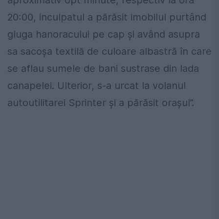
aproximativ opt minute, respectiv la ora
20:00, inculpatul a părăsit imobilul purtând
gluga hanoracului pe cap și având asupra
sa sacoșa textilă de culoare albastră în care
se aflau sumele de bani sustrase din lada
canapelei. Ulterior, s-a urcat la volanul
autoutilitarei Sprinter și a părăsit orașul”.