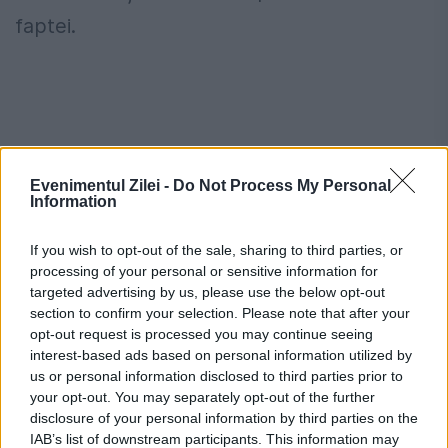
faptei.
Evenimentul Zilei -
Do Not Process My Personal
Information
If you wish to opt-out of the sale, sharing to third parties, or
processing of your personal or sensitive information for
targeted advertising by us, please use the below opt-out
section to confirm your selection. Please note that after your
În final, Judecătoria Bacău a decis
opt-out request is processed you may continue seeing
interest-based ads based on personal information utilized by
condamnarea lui Georgian Bordeanu la 2
us or personal information disclosed to third parties prior to
ani și 6 luni de închisoare cu suspendare,
your opt-out. You may separately opt-out of the further
disclosure of your personal information by third parties on the
precum și obligarea acestuia la plata unor
IAB’s list of downstream participants. This information may