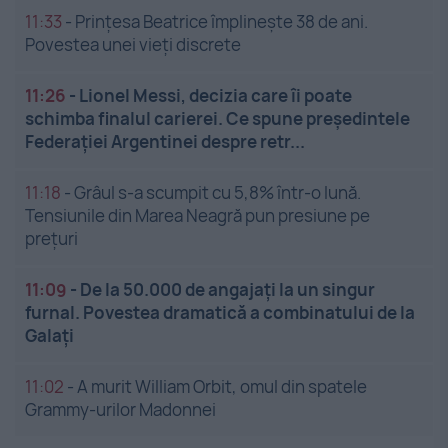
11:33
-
Prințesa Beatrice împlinește 38 de ani.
Povestea unei vieți discrete
11:26
-
Lionel Messi, decizia care îi poate
schimba finalul carierei. Ce spune președintele
Federației Argentinei despre retr...
11:18
-
Grâul s-a scumpit cu 5,8% într-o lună.
Tensiunile din Marea Neagră pun presiune pe
prețuri
11:09
-
De la 50.000 de angajați la un singur
furnal. Povestea dramatică a combinatului de la
Galați
11:02
-
A murit William Orbit, omul din spatele
Grammy-urilor Madonnei