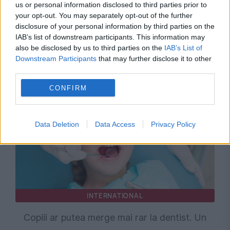
us or personal information disclosed to third parties prior to
your opt-out. You may separately opt-out of the further
disclosure of your personal information by third parties on the
SOCIAL
IAB’s list of downstream participants. This information may
also be disclosed by us to third parties on the
IAB’s List of
Copiii din Europa, în cea mai slabă formă fizică
Downstream Participants
that may further disclose it to other
din ultimele șase decenii. Studiu
third parties.
CONFIRM
Data Deletion
Data Access
Privacy Policy
INTERNATIONAL
Copiii ar putea merge mai rar la dentist. Un