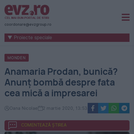
Știri
naționale
coordonare@evzgroup.ro
și
▼ Proiecte speciale
internaționale
|
MONDEN
România
Anamaria Prodan, bunică?
-
Anunț bombă despre fata
Evenimentul
cea mică a impresarei
Zilei
Oana Nicolae
2 martie 2020, 13:53
COMENTEAZĂ ȘTIREA