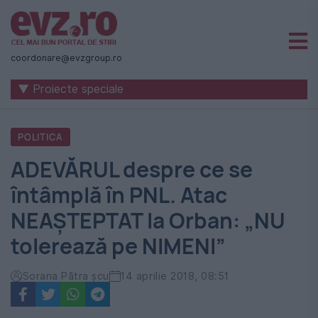
Știri
naționale
coordonare@evzgroup.ro
și
▼ Proiecte speciale
internaționale
|
POLITICA
România
ADEVĂRUL despre ce se
-
întâmplă în PNL. Atac
Evenimentul
NEAȘTEPTAT la Orban: „NU
Zilei
tolerează pe NIMENI”
Sorana Pătra șcu
14 aprilie 2018, 08:51