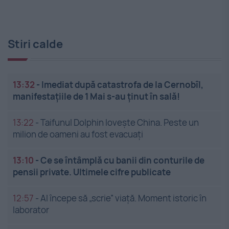
Stiri calde
13:32
-
Imediat după catastrofa de la Cernobîl,
manifestațiile de 1 Mai s-au ținut în sală!
13:22
-
Taifunul Dolphin lovește China. Peste un
milion de oameni au fost evacuați
13:10
-
Ce se întâmplă cu banii din conturile de
pensii private. Ultimele cifre publicate
12:57
-
AI începe să „scrie” viață. Moment istoric în
laborator