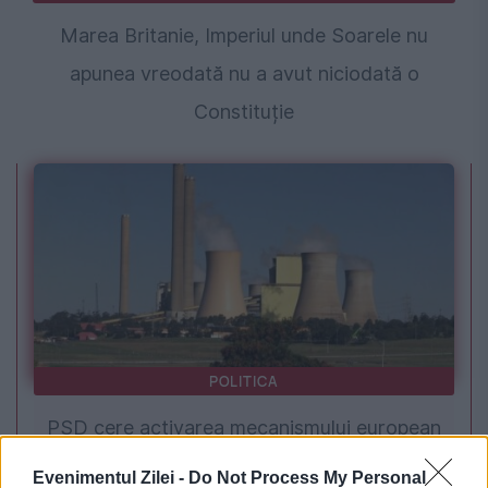
Marea Britanie, Imperiul unde Soarele nu
apunea vreodată nu a avut niciodată o
Constituție
POLITICA
PSD cere activarea mecanismului european
de urgență pentru energie și susține
Evenimentul Zilei -
Do Not Process My Personal