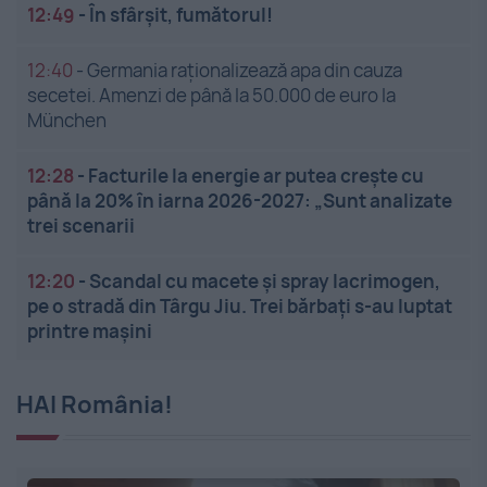
12:49
-
În sfârșit, fumătorul!
12:40
-
Germania raționalizează apa din cauza
secetei. Amenzi de până la 50.000 de euro la
München
12:28
-
Facturile la energie ar putea crește cu
până la 20% în iarna 2026-2027: „Sunt analizate
trei scenarii
12:20
-
Scandal cu macete și spray lacrimogen,
pe o stradă din Târgu Jiu. Trei bărbați s-au luptat
printre mașini
HAI România!