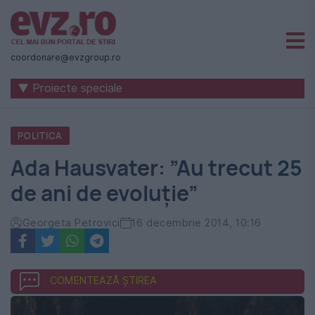
Știri
naționale
coordonare@evzgroup.ro
și
▼ Proiecte speciale
internaționale
|
POLITICA
România
Ada Hausvater: ”Au trecut 25
-
de ani de evoluție”
Evenimentul
Zilei
Georgeta Petrovici
16 decembrie 2014, 10:16
COMENTEAZĂ ȘTIREA