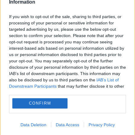
Information
menținerea centralelor pe cărbune. Critici la
adresa lui Bolojan
If you wish to opt-out of the sale, sharing to third parties, or
processing of your personal or sensitive information for
targeted advertising by us, please use the below opt-out
section to confirm your selection. Please note that after your
opt-out request is processed you may continue seeing
interest-based ads based on personal information utilized by
us or personal information disclosed to third parties prior to
your opt-out. You may separately opt-out of the further
disclosure of your personal information by third parties on the
IAB’s list of downstream participants. This information may
also be disclosed by us to third parties on the
IAB’s List of
Downstream Participants
that may further disclose it to other
POLITICA
third parties.
PSD acuză un abuz în serviciu la Timișoara.
CONFIRM
Social-democrații solicită ANI și MAI să
anuleze sancțiunea primită de Dominic Fritz
Data Deletion
Data Access
Privacy Policy