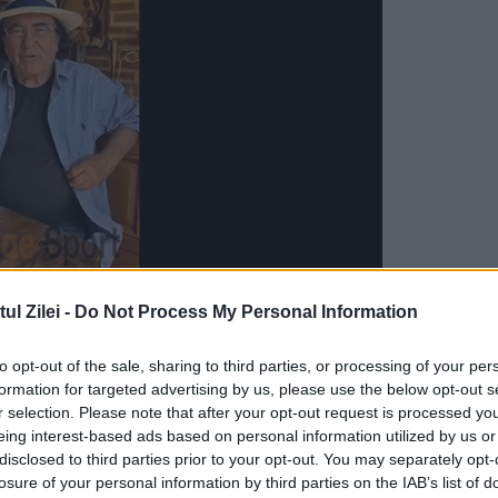
nomului. Ce credeti ca s-a intamplat prin 2015, 
l Zilei -
Do Not Process My Personal Information
nia cu dosarele penale?
In dementa de a o leg
to opt-out of the sale, sharing to third parties, or processing of your per
NA (auzim ca Iorga Moraru nu e straina de aces
formation for targeted advertising by us, please use the below opt-out s
tul Bogdan Buzaianu
, magnatul care s-a aflat in
r selection. Please note that after your opt-out request is processed y
eing interest-based ads based on personal information utilized by us or
a Hidroelectrica (care le vindea energie electric
disclosed to third parties prior to your opt-out. You may separately opt-
losure of your personal information by third parties on the IAB’s list of
liment, in timp ce desteptii faceau cam 3 milioa