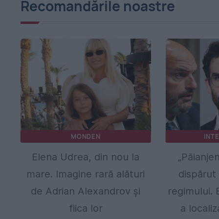
Recomandările noastre
MONDEN
INT
Elena Udrea, din nou la
„Păianjen
mare. Imagine rară alături
dispărut
de Adrian Alexandrov și
regimului. 
fiica lor
a locali