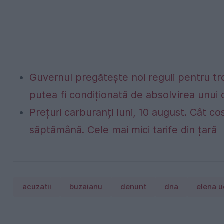
Guvernul pregătește noi reguli pentru troti
putea fi condiționată de absolvirea unui c
Prețuri carburanți luni, 10 august. Cât co
săptămână. Cele mai mici tarife din țară
acuzatii
buzaianu
denunt
dna
elena 