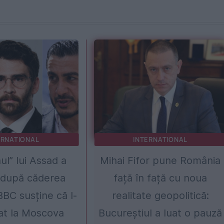
ERNATIONAL
INTERNATIONAL
ul” lui Assad a
Mihai Fifor pune România
 după căderea
față în față cu noua
BBC susține că l-
realitate geopolitică:
zat la Moscova
Bucureștiul a luat o pauză