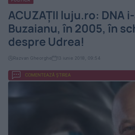
POLITICA
ACUZAȚII luju.ro: DNA i-
Buzaianu, în 2005, în s
despre Udrea!
Razvan Gheorghe
13 iunie 2018, 09:54
COMENTEAZĂ ȘTIREA