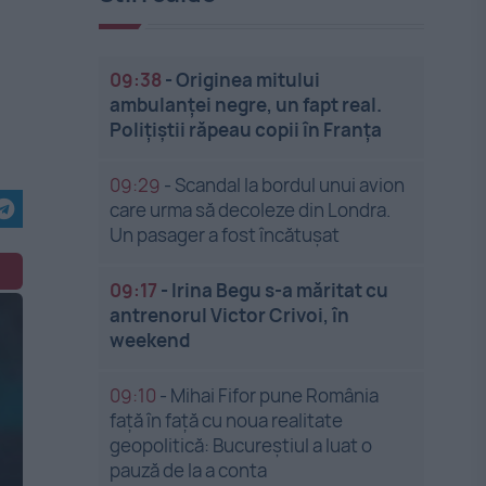
09:38
-
Originea mitului
ambulanței negre, un fapt real.
Polițiștii răpeau copii în Franța
09:29
-
Scandal la bordul unui avion
care urma să decoleze din Londra.
Un pasager a fost încătușat
09:17
-
Irina Begu s-a măritat cu
antrenorul Victor Crivoi, în
weekend
09:10
-
Mihai Fifor pune România
față în față cu noua realitate
geopolitică: Bucureștiul a luat o
pauză de la a conta