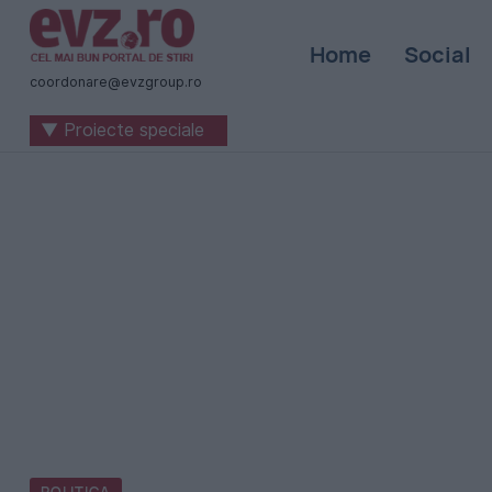
Știri
Home
Social
naționale
coordonare@evzgroup.ro
și
▼ Proiecte speciale
internaționale
|
România
-
Evenimentul
Zilei