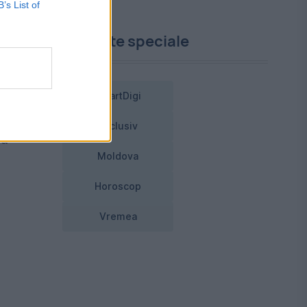
B’s List of
Proiecte speciale
n
SmartDigi
Exclusiv
nu
Moldova
Horoscop
Vremea