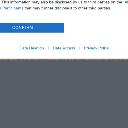
. This information may also be disclosed by us to third parties on the
IA
aianu pentru aceasta afacere, si altele,
Participants
that may further disclose it to other third parties.
chemat sa vina din strainatate si l-au audiat i
 Probabil l-au pus sa dea denunturi in schimbul
CONFIRM
ul paralel! Speram ca viitoarea Sectie de
ati, care isi va incepe activitatea, cel mai
Data Deletion
Data Access
Privacy Policy
 si modul si locul in care i s-au luat lui Buzaia