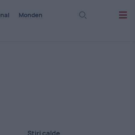
onal
Monden
Stiri calde