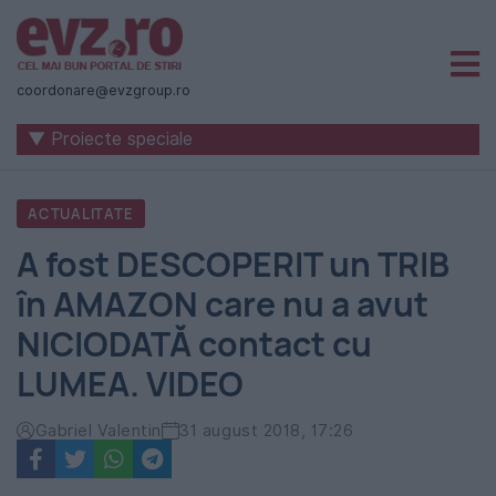
Știri
naționale
coordonare@evzgroup.ro
și
▼ Proiecte speciale
internaționale
|
ACTUALITATE
România
A fost DESCOPERIT un TRIB
-
în AMAZON care nu a avut
Evenimentul
NICIODATĂ contact cu
Zilei
LUMEA. VIDEO
Gabriel Valentin
31 august 2018, 17:26