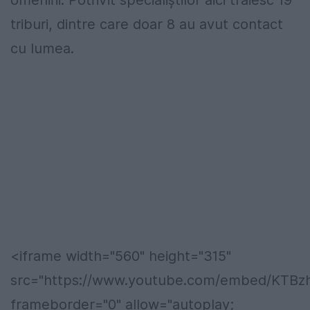
omenirii. Potrivit specialiștilor aici trăiesc 19
triburi, dintre care doar 8 au avut contact
cu lumea.
<iframe width="560" height="315"
src="https://www.youtube.com/embed/KTBz
frameborder="0" allow="autoplay;