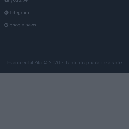
youtube
telegram
google news
Evenimentul Zilei © 2026 - Toate drepturile rezervate